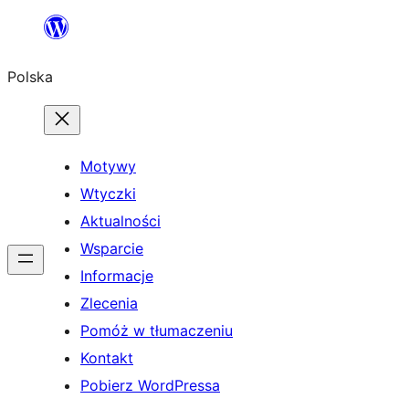
Przejdź
do
Polska
treści
Motywy
Wtyczki
Aktualności
Wsparcie
Informacje
Zlecenia
Pomóż w tłumaczeniu
Kontakt
Pobierz WordPressa