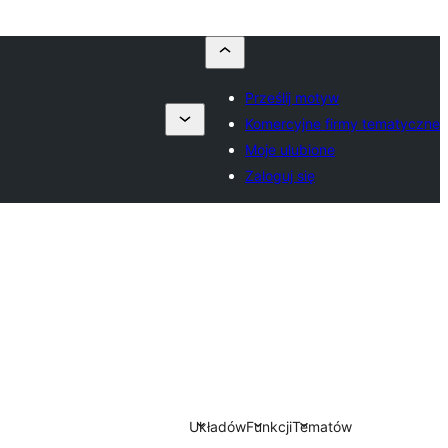
Prześlij motyw
Komercyjne firmy tematyczne
Moje ulubione
Zaloguj się
Układów
Funkcji
Tematów