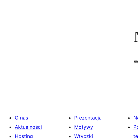
W
O nas
Prezentacja
N
Aktualności
Motywy
P
Hosting
Wtyczki
t