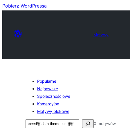
Pobierz WordPressa
Motywy
Popularne
Najnowsze
Społecznościowe
Komercyjne
Motywy blokowe
Szukaj
0 motywów