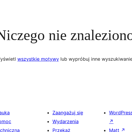
Niczego nie znalezion
yświetl
wszystkie motywy
lub wypróbuj inne wyszukiwanie
auka
Zaangażuj się
WordPres
omoc
Wydarzenia
↗
echniczna
Przekaż
Matt
↗