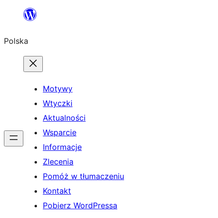
Przejdź
do
Polska
treści
Motywy
Wtyczki
Aktualności
Wsparcie
Informacje
Zlecenia
Pomóż w tłumaczeniu
Kontakt
Pobierz WordPressa