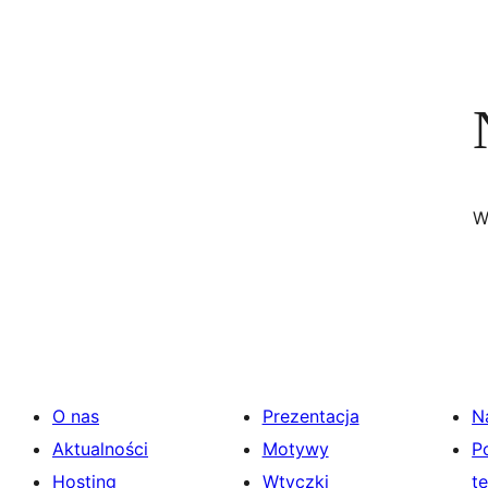
W
O nas
Prezentacja
N
Aktualności
Motywy
P
Hosting
Wtyczki
t