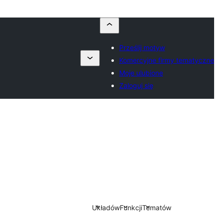
Prześlij motyw
Komercyjne firmy tematyczne
Moje ulubione
Zaloguj się
Układów
Funkcji
Tematów