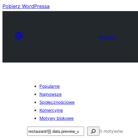
Pobierz WordPressa
Motywy
Popularne
Najnowsze
Społecznościowe
Komercyjne
Motywy blokowe
Szukaj
0 motywów