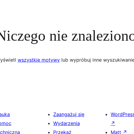
Niczego nie znalezion
yświetl
wszystkie motywy
lub wypróbuj inne wyszukiwanie
auka
Zaangażuj się
WordPres
omoc
Wydarzenia
↗
echniczna
Przekaż
Matt
↗