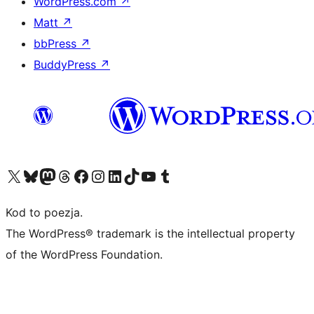
WordPress.com
↗
Matt
↗
bbPress
↗
BuddyPress
↗
Odwiedź nasze konto X (dawniej Twitter)
Odwiedź nasze konto Bluesky
Odwiedź nasze konto na Mastodoncie
Odwiedź naszego Threadsa
Odwiedź naszego Facebooka
Odwiedź nasze konto na Instagramie
Odwiedź nasze konto na LinkedIn
Odwiedź naszego TikToka
Odwiedź nasz kanał YouTube
Odwiedź naszego Tumblra
Kod to poezja.
The WordPress® trademark is the intellectual property
of the WordPress Foundation.