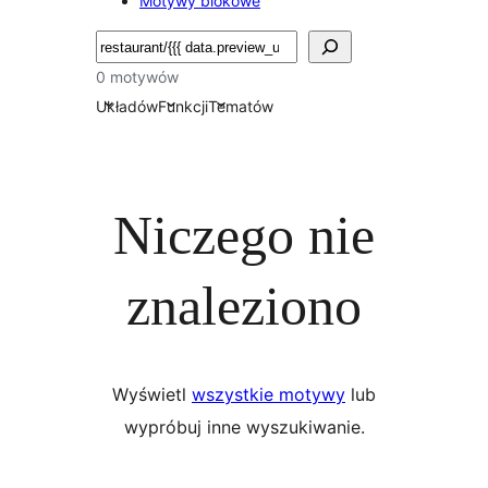
Motywy blokowe
Szukaj
0 motywów
Układów
Funkcji
Tematów
Niczego nie
znaleziono
Wyświetl
wszystkie motywy
lub
wypróbuj inne wyszukiwanie.