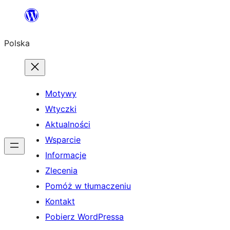
Przejdź
do
Polska
treści
Motywy
Wtyczki
Aktualności
Wsparcie
Informacje
Zlecenia
Pomóż w tłumaczeniu
Kontakt
Pobierz WordPressa