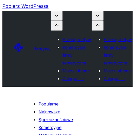
Pobierz WordPressa
Prześlij motyw
Prześlij motyw
Komercyjne
Komercyjne
Motywy
firmy
firmy
tematyczne
tematyczne
Moje ulubione
Moje ulubione
Zaloguj się
Zaloguj się
Popularne
Najnowsze
Społecznościowe
Komercyjne