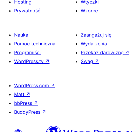
Hosting
Wtyczki
Prywatność
Wzorce
Nauka
Zaangażuj się
Pomoc techniczna
Wydarzenia
Programiści
Przekaż darowiznę
↗
WordPress.tv
↗
Swag
↗
WordPress.com
↗
Matt
↗
bbPress
↗
BuddyPress
↗