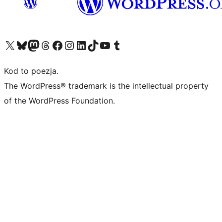
Odwiedź nasze konto X (dawniej Twitter)
Odwiedź nasze konto Bluesky
Odwiedź nasze konto na Mastodoncie
Odwiedź naszego Threadsa
Odwiedź naszego Facebooka
Odwiedź nasze konto na Instagramie
Odwiedź nasze konto na LinkedIn
Odwiedź naszego TikToka
Odwiedź nasz kanał YouTube
Odwiedź naszego Tumblra
Kod to poezja.
The WordPress® trademark is the intellectual property
of the WordPress Foundation.