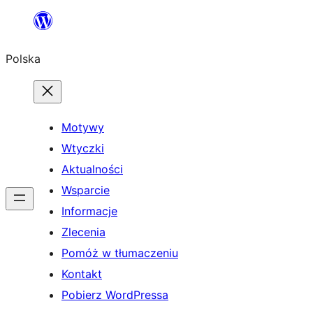
Przejdź
do
Polska
treści
Motywy
Wtyczki
Aktualności
Wsparcie
Informacje
Zlecenia
Pomóż w tłumaczeniu
Kontakt
Pobierz WordPressa