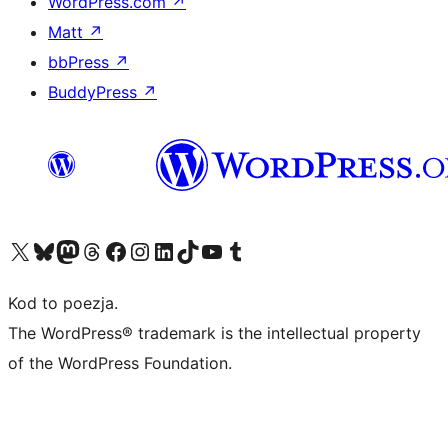
WordPress.com
↗
Matt
↗
bbPress
↗
BuddyPress
↗
Odwiedź nasze konto X (dawniej Twitter)
Odwiedź nasze konto Bluesky
Odwiedź nasze konto na Mastodoncie
Odwiedź naszego Threadsa
Odwiedź naszego Facebooka
Odwiedź nasze konto na Instagramie
Odwiedź nasze konto na LinkedIn
Odwiedź naszego TikToka
Odwiedź nasz kanał YouTube
Odwiedź naszego Tumblra
Kod to poezja.
The WordPress® trademark is the intellectual property
of the WordPress Foundation.