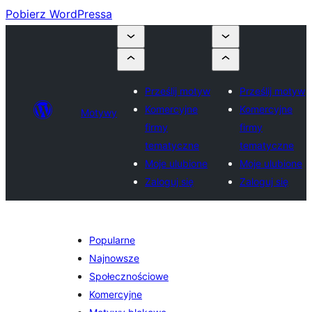
Pobierz WordPressa
Prześlij motyw
Prześlij motyw
Komercyjne
Komercyjne
Motywy
firmy
firmy
tematyczne
tematyczne
Moje ulubione
Moje ulubione
Zaloguj się
Zaloguj się
Popularne
Najnowsze
Społecznościowe
Komercyjne