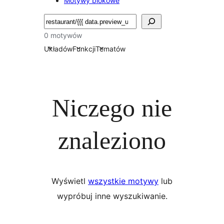
Motywy blokowe
Szukaj
0 motywów
Układów
Funkcji
Tematów
Niczego nie
znaleziono
Wyświetl
wszystkie motywy
lub
wypróbuj inne wyszukiwanie.