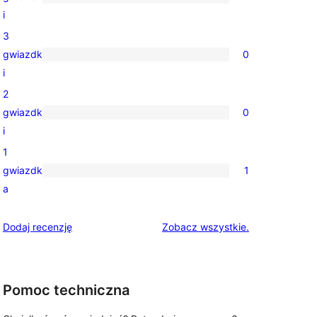
gwiazdkowych
0
i
recenzji
3
4-
gwiazdk
0
gwiazdkowych
0
i
recenzji
2
3-
gwiazdk
0
gwiazdkowych
0
i
recenzji
1
2-
gwiazdk
1
gwiazdkowych
1
a
recenzja
1-
recenzje
Dodaj recenzję
Zobacz wszystkie
.
gwiazdkowa
Pomoc techniczna