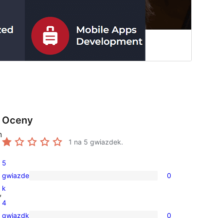
Oceny
n
1
na 5 gwiazdek.
5
gwiazde
0
0
k
,
recenzji
4
5-
gwiazdk
0