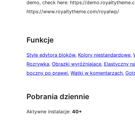
demo, check here: https://demo.royaltytheme.c
https://www.royaltytheme.com/royalwp/
Funkcje
Style edytora bloków
, 
Kolory niestandardowe
, 
Rozrywka
, 
Obrazki wyróżniające
, 
Elastyczny n
boczny po prawej
, 
Wątki w komentarzach
, 
Got
Pobrania dziennie
Aktywne instalacje:
40+