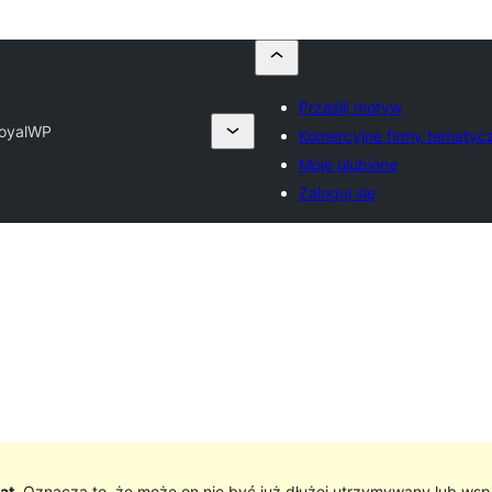
Prześlij motyw
oyalWP
Komercyjne firmy tematyc
Moje ulubione
Zaloguj się
at
. Oznacza to, że może on nie być już dłużej utrzymywany lub wsp