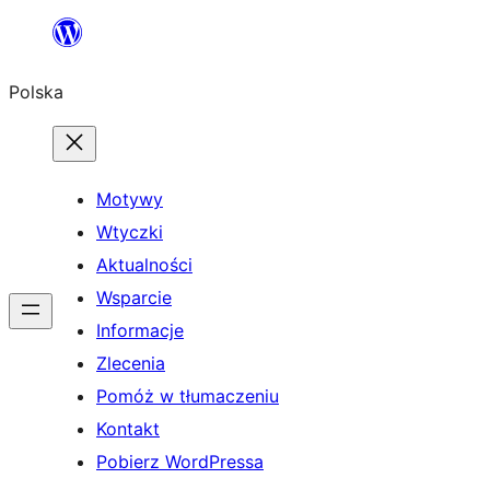
Przejdź
do
Polska
treści
Motywy
Wtyczki
Aktualności
Wsparcie
Informacje
Zlecenia
Pomóż w tłumaczeniu
Kontakt
Pobierz WordPressa