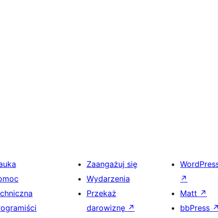
auka
Zaangażuj się
WordPres
omoc
Wydarzenia
↗
echniczna
Przekaż
Matt
↗
rogramiści
darowiznę
↗
bbPress