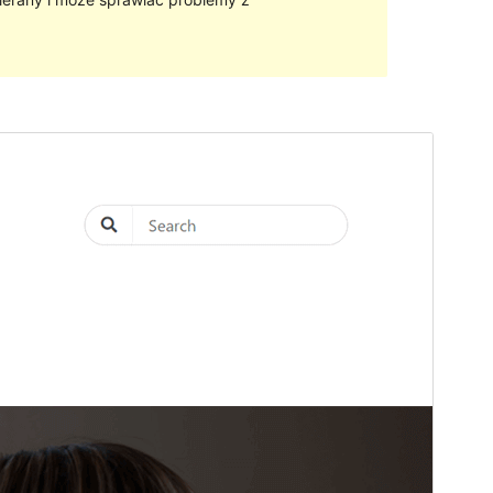
Podgląd
Pobierz
Wersja
1.3
Ostatnia aktualizacja
2022-02-14
Aktywne instalacje
40+
Wersja PHP
5.6
Strona główna motywu