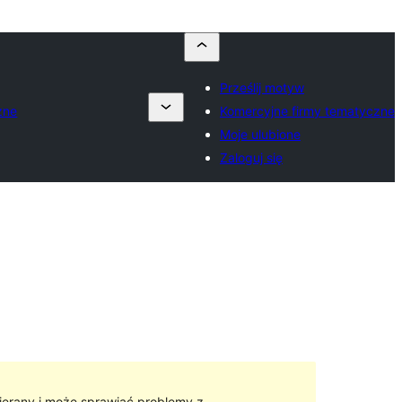
Prześlij motyw
zne
Komercyjne firmy tematyczne
Moje ulubione
Zaloguj się
ierany i może sprawiać problemy z