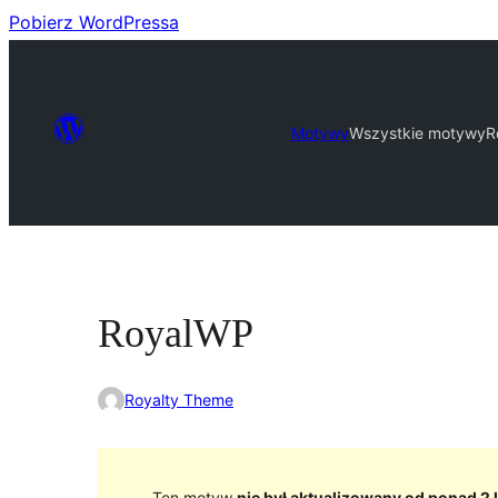
Pobierz WordPressa
Motywy
Wszystkie motywy
R
RoyalWP
Royalty Theme
Ten motyw
nie był aktualizowany od ponad 2 l