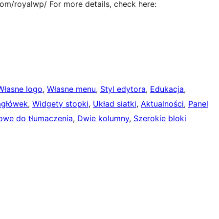
om/royalwp/ For more details, check here:
Własne logo
, 
Własne menu
, 
Styl edytora
, 
Edukacja
, 
agłówek
, 
Widgety stopki
, 
Układ siatki
, 
Aktualności
, 
Panel
owe do tłumaczenia
, 
Dwie kolumny
, 
Szerokie bloki