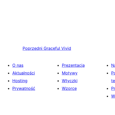
Poprzedni
Graceful Vivid
O nas
Prezentacja
N
Aktualności
Motywy
P
Hosting
Wtyczki
t
Prywatność
Wzorce
P
W