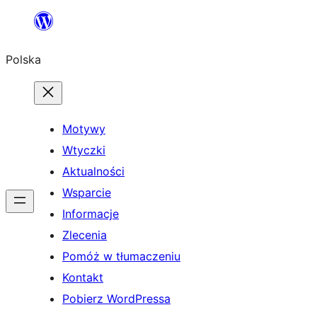
Przejdź
do
Polska
treści
Motywy
Wtyczki
Aktualności
Wsparcie
Informacje
Zlecenia
Pomóż w tłumaczeniu
Kontakt
Pobierz WordPressa