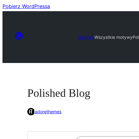
Pobierz WordPressa
Motywy
Wszystkie motywy
Pol
Polished Blog
adorethemes