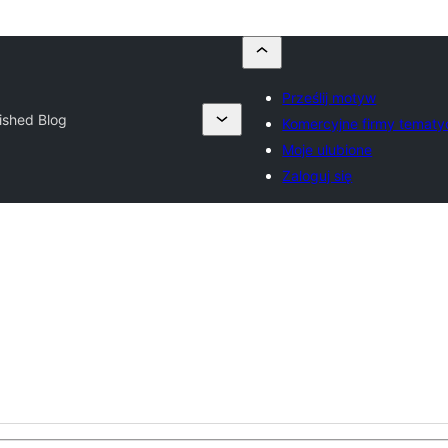
Prześlij motyw
ished Blog
Komercyjne firmy temat
Moje ulubione
Zaloguj się