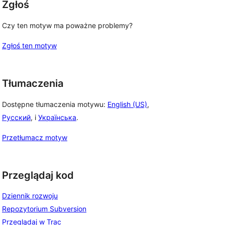
Zgłoś
Czy ten motyw ma poważne problemy?
Zgłoś ten motyw
Tłumaczenia
Dostępne tłumaczenia motywu:
English (US)
,
Русский
, i
Українська
.
Przetłumacz motyw
Przeglądaj kod
Dziennik rozwoju
Repozytorium Subversion
Przeglądaj w Trac