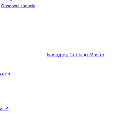
Obserwuj zadania
Następny
Cooking Master
s.com
↗
ss
↗