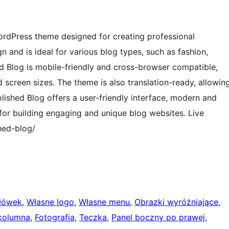
WordPress theme designed for creating professional
 and is ideal for various blog types, such as fashion,
hed Blog is mobile-friendly and cross-browser compatible,
 screen sizes. The theme is also translation-ready, allowin
olished Blog offers a user-friendly interface, modern and
 for building engaging and unique blog websites. Live
hed-blog/
łówek
, 
Własne logo
, 
Własne menu
, 
Obrazki wyróżniające
, 
kolumna
, 
Fotografia
, 
Teczka
, 
Panel boczny po prawej
, 