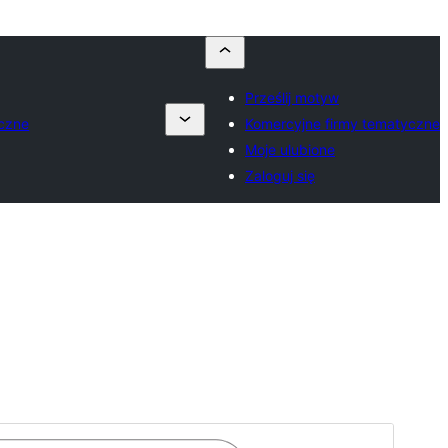
Prześlij motyw
yczne
Komercyjne firmy tematyczne
Moje ulubione
Zaloguj się
Motyw płatny