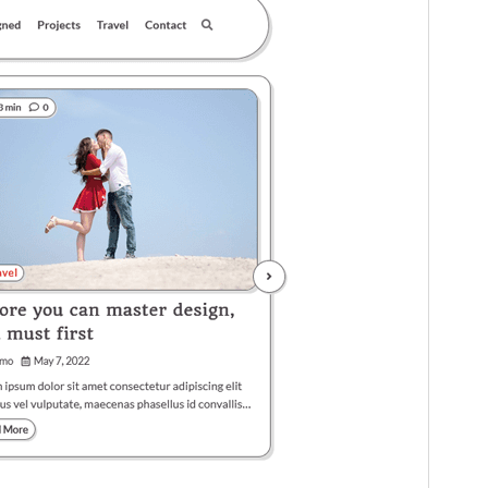
Motyw jest bezpłatny, ale oferuje dodatkowe płatne
aktualizacje lub wsparcie.
Zobacz pomoc techniczną
Podgląd
Pobierz
Motyw potomny
Glowing Blog
.
Wersja
1.0.2
Ostatnia aktualizacja
2025-06-05
Aktywne instalacje
100+
Wersja WordPress
5.0
Wersja PHP
7.4
Strona główna motywu