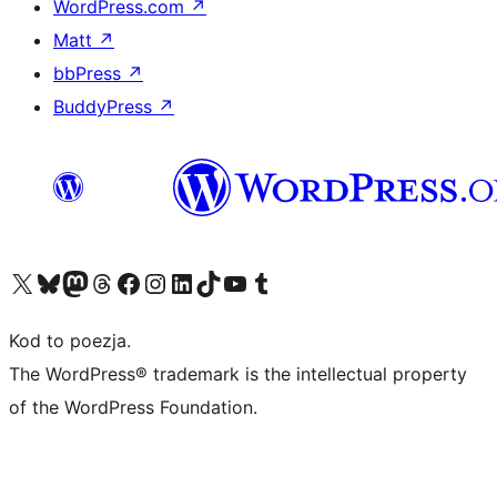
WordPress.com
↗
Matt
↗
bbPress
↗
BuddyPress
↗
Odwiedź nasze konto X (dawniej Twitter)
Odwiedź nasze konto Bluesky
Odwiedź nasze konto na Mastodoncie
Odwiedź naszego Threadsa
Odwiedź naszego Facebooka
Odwiedź nasze konto na Instagramie
Odwiedź nasze konto na LinkedIn
Odwiedź naszego TikToka
Odwiedź nasz kanał YouTube
Odwiedź naszego Tumblra
Kod to poezja.
The WordPress® trademark is the intellectual property
of the WordPress Foundation.