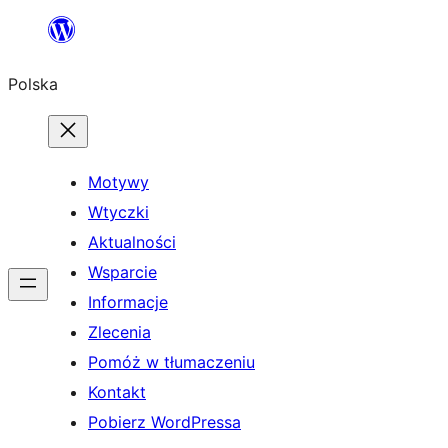
Przejdź
do
Polska
treści
Motywy
Wtyczki
Aktualności
Wsparcie
Informacje
Zlecenia
Pomóż w tłumaczeniu
Kontakt
Pobierz WordPressa