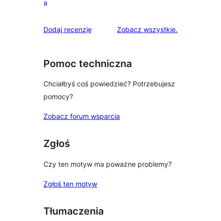
a
recenzji
1-
recenzje
Dodaj recenzję
Zobacz wszystkie
.
gwiazdkowych
Pomoc techniczna
Chciałbyś coś powiedzieć? Potrzebujesz
pomocy?
Zobacz forum wsparcia
Zgłoś
Czy ten motyw ma poważne problemy?
Zgłoś ten motyw
Tłumaczenia