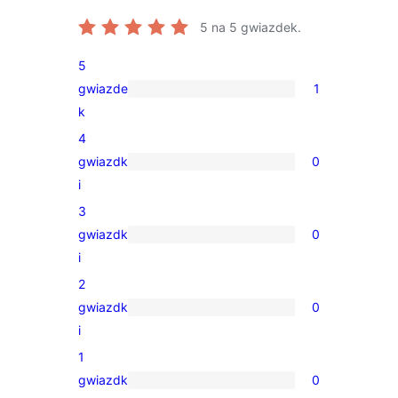
5
na 5 gwiazdek.
5
gwiazde
1
1
k
recenzja
4
5-
gwiazdk
0
gwiazdkowa
0
i
recenzji
3
4-
gwiazdk
0
gwiazdkowych
0
i
recenzji
2
3-
gwiazdk
0
gwiazdkowych
0
i
recenzji
1
2-
gwiazdk
0
gwiazdkowych
0