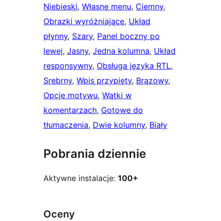
Niebieski
, 
Własne menu
, 
Ciemny
, 
Obrazki wyróżniające
, 
Układ
płynny
, 
Szary
, 
Panel boczny po
lewej
, 
Jasny
, 
Jedna kolumna
, 
Układ
responsywny
, 
Obsługa języka RTL
, 
Srebrny
, 
Wpis przypięty
, 
Brązowy
, 
Opcje motywu
, 
Wątki w
komentarzach
, 
Gotowe do
tłumaczenia
, 
Dwie kolumny
, 
Biały
Pobrania dziennie
Aktywne instalacje:
100+
Oceny