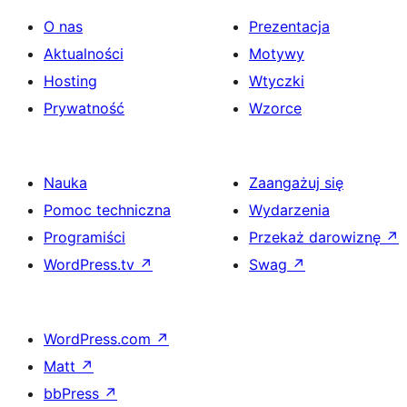
O nas
Prezentacja
Aktualności
Motywy
Hosting
Wtyczki
Prywatność
Wzorce
Nauka
Zaangażuj się
Pomoc techniczna
Wydarzenia
Programiści
Przekaż darowiznę
↗
WordPress.tv
↗
Swag
↗
WordPress.com
↗
Matt
↗
bbPress
↗