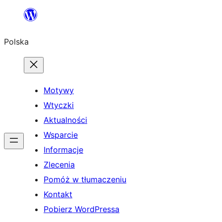
Przejdź
do
Polska
treści
Motywy
Wtyczki
Aktualności
Wsparcie
Informacje
Zlecenia
Pomóż w tłumaczeniu
Kontakt
Pobierz WordPressa