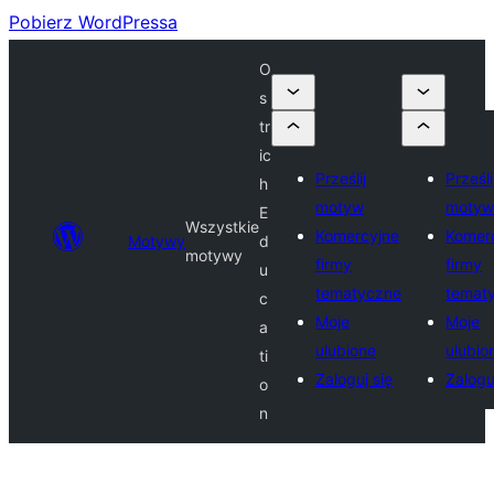
Pobierz WordPressa
O
s
tr
ic
Prześlij
Prześli
h
motyw
motyw
E
Wszystkie
Komercyjne
Komer
Motywy
d
motywy
firmy
firmy
u
tematyczne
temat
c
Moje
Moje
a
ulubione
ulubio
ti
Zaloguj się
Zalogu
o
n