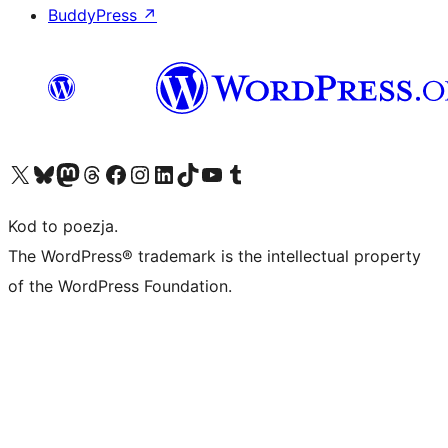
BuddyPress
↗
Odwiedź nasze konto X (dawniej Twitter)
Odwiedź nasze konto Bluesky
Odwiedź nasze konto na Mastodoncie
Odwiedź naszego Threadsa
Odwiedź naszego Facebooka
Odwiedź nasze konto na Instagramie
Odwiedź nasze konto na LinkedIn
Odwiedź naszego TikToka
Odwiedź nasz kanał YouTube
Odwiedź naszego Tumblra
Kod to poezja.
The WordPress® trademark is the intellectual property
of the WordPress Foundation.