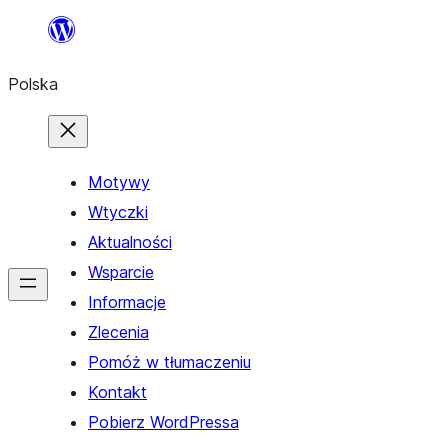
Przejdź
do
Polska
treści
Motywy
Wtyczki
Aktualności
Wsparcie
Informacje
Zlecenia
Pomóż w tłumaczeniu
Kontakt
Pobierz WordPressa