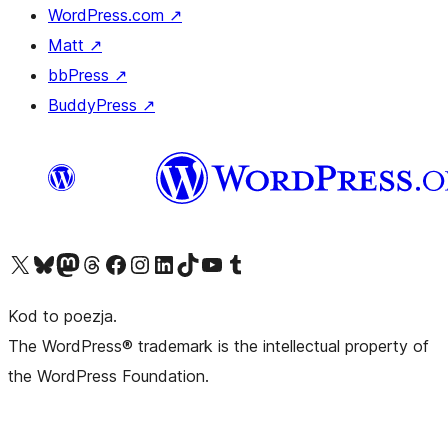
WordPress.com
↗
Matt
↗
bbPress
↗
BuddyPress
↗
Odwiedź nasze konto X (dawniej Twitter)
Odwiedź nasze konto Bluesky
Odwiedź nasze konto na Mastodoncie
Odwiedź naszego Threadsa
Odwiedź naszego Facebooka
Odwiedź nasze konto na Instagramie
Odwiedź nasze konto na LinkedIn
Odwiedź naszego TikToka
Odwiedź nasz kanał YouTube
Odwiedź naszego Tumblra
Kod to poezja.
The WordPress® trademark is the intellectual property of
the WordPress Foundation.