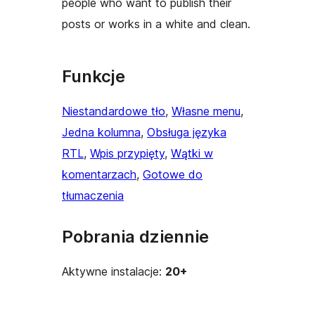
people who want to publish their
posts or works in a white and clean.
Funkcje
Niestandardowe tło
, 
Własne menu
, 
Jedna kolumna
, 
Obsługa języka
RTL
, 
Wpis przypięty
, 
Wątki w
komentarzach
, 
Gotowe do
tłumaczenia
Pobrania dziennie
Aktywne instalacje:
20+