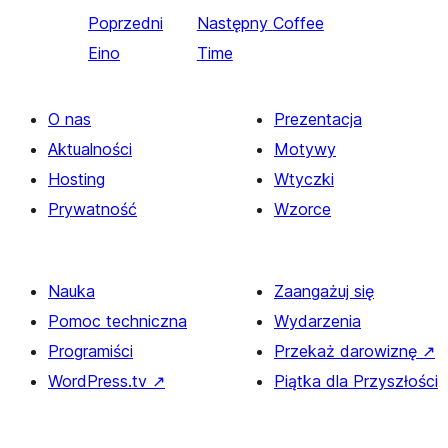
Poprzedni
Następny
Coffee
Eino
Time
O nas
Prezentacja
Aktualności
Motywy
Hosting
Wtyczki
Prywatność
Wzorce
Nauka
Zaangażuj się
Pomoc techniczna
Wydarzenia
Programiści
Przekaż darowiznę
↗
WordPress.tv
↗
Piątka dla Przyszłości