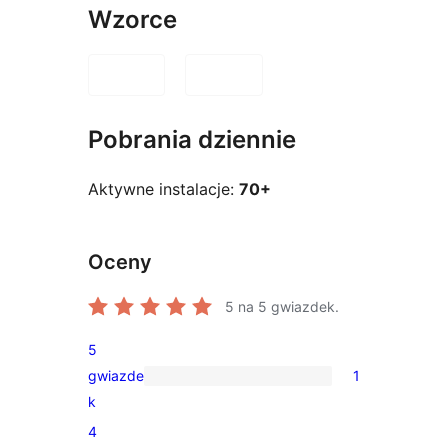
Wzorce
Pobrania dziennie
Aktywne instalacje:
70+
Oceny
5
na 5 gwiazdek.
5
gwiazde
1
1
k
recenzja
4
5-