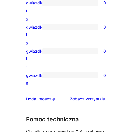
gwiazdk
0
gwiazdkowa
0
i
recenzji
3
4-
gwiazdk
0
gwiazdkowych
0
i
recenzji
2
3-
gwiazdk
0
gwiazdkowych
0
i
recenzji
1
2-
gwiazdk
0
gwiazdkowych
0
a
recenzji
1-
recenzje
Dodaj recenzję
Zobacz wszystkie
.
gwiazdkowych
Pomoc techniczna
Chciałbyś coś powiedzieć? Potrzebujesz