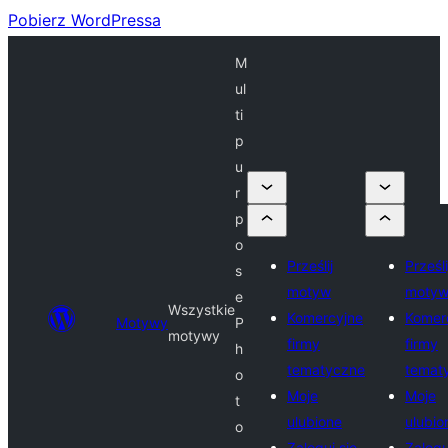
Pobierz WordPressa
M
ul
ti
p
u
r
p
o
Prześlij
Prześli
s
motyw
moty
e
Wszystkie
Komercyjne
Komer
Motywy
P
motywy
firmy
firmy
h
tematyczne
temat
o
Moje
Moje
t
ulubione
ulubio
o
Zaloguj się
Zalogu