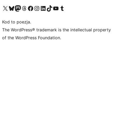
Odwiedź nasze konto X (dawniej Twitter)
Odwiedź nasze konto Bluesky
Odwiedź nasze konto na Mastodoncie
Odwiedź naszego Threadsa
Odwiedź naszego Facebooka
Odwiedź nasze konto na Instagramie
Odwiedź nasze konto na LinkedIn
Odwiedź naszego TikToka
Odwiedź nasz kanał YouTube
Odwiedź naszego Tumblra
Kod to poezja.
The WordPress® trademark is the intellectual property
of the WordPress Foundation.