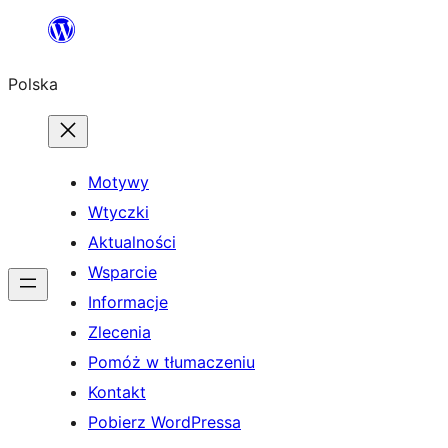
Przejdź
do
Polska
treści
Motywy
Wtyczki
Aktualności
Wsparcie
Informacje
Zlecenia
Pomóż w tłumaczeniu
Kontakt
Pobierz WordPressa