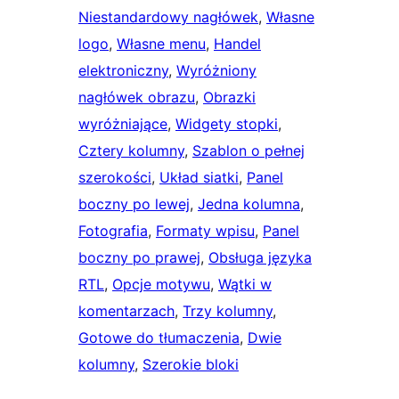
Niestandardowy nagłówek
, 
Własne
logo
, 
Własne menu
, 
Handel
elektroniczny
, 
Wyróżniony
nagłówek obrazu
, 
Obrazki
wyróżniające
, 
Widgety stopki
, 
Cztery kolumny
, 
Szablon o pełnej
szerokości
, 
Układ siatki
, 
Panel
boczny po lewej
, 
Jedna kolumna
, 
Fotografia
, 
Formaty wpisu
, 
Panel
boczny po prawej
, 
Obsługa języka
RTL
, 
Opcje motywu
, 
Wątki w
komentarzach
, 
Trzy kolumny
, 
Gotowe do tłumaczenia
, 
Dwie
kolumny
, 
Szerokie bloki