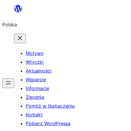
Przejdź
do
Polska
treści
Motywy
Wtyczki
Aktualności
Wsparcie
Informacje
Zlecenia
Pomóż w tłumaczeniu
Kontakt
Pobierz WordPressa