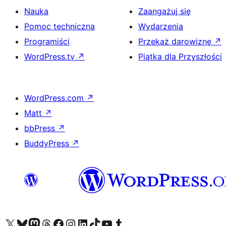
Nauka
Zaangażuj się
Pomoc techniczna
Wydarzenia
Programiści
Przekaż darowiznę
↗
WordPress.tv
↗
Piątka dla Przyszłości
WordPress.com
↗
Matt
↗
bbPress
↗
BuddyPress
↗
Odwiedź nasze konto X (dawniej Twitter)
Odwiedź nasze konto Bluesky
Odwiedź nasze konto na Mastodoncie
Odwiedź naszego Threadsa
Odwiedź naszego Facebooka
Odwiedź nasze konto na Instagramie
Odwiedź nasze konto na LinkedIn
Odwiedź naszego TikToka
Odwiedź nasz kanał YouTube
Odwiedź naszego Tumblra