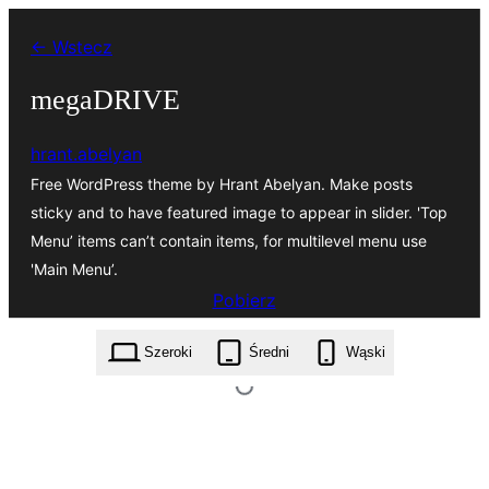
Przejdź
← Wstecz
do
treści
megaDRIVE
hrant.abelyan
Free WordPress theme by Hrant Abelyan. Make posts
sticky and to have featured image to appear in slider. 'Top
Menu’ items can’t contain items, for multilevel menu use
'Main Menu’.
Pobierz
megadrive.2017.02.07.1.zip
Szeroki
Średni
Wąski