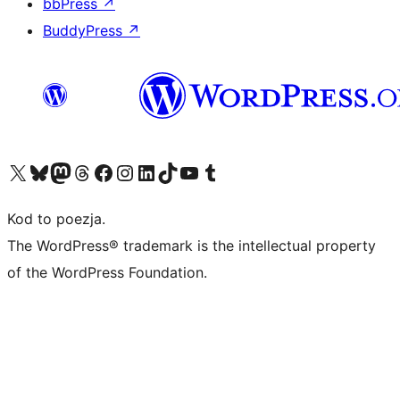
bbPress
↗
BuddyPress
↗
Odwiedź nasze konto X (dawniej Twitter)
Odwiedź nasze konto Bluesky
Odwiedź nasze konto na Mastodoncie
Odwiedź naszego Threadsa
Odwiedź naszego Facebooka
Odwiedź nasze konto na Instagramie
Odwiedź nasze konto na LinkedIn
Odwiedź naszego TikToka
Odwiedź nasz kanał YouTube
Odwiedź naszego Tumblra
Kod to poezja.
The WordPress® trademark is the intellectual property
of the WordPress Foundation.