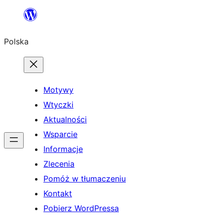
Przejdź
do
Polska
treści
Motywy
Wtyczki
Aktualności
Wsparcie
Informacje
Zlecenia
Pomóż w tłumaczeniu
Kontakt
Pobierz WordPressa