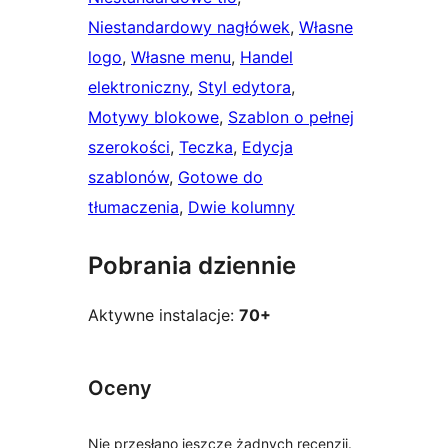
Niestandardowy nagłówek
, 
Własne
logo
, 
Własne menu
, 
Handel
elektroniczny
, 
Styl edytora
, 
Motywy blokowe
, 
Szablon o pełnej
szerokości
, 
Teczka
, 
Edycja
szablonów
, 
Gotowe do
tłumaczenia
, 
Dwie kolumny
Pobrania dziennie
Aktywne instalacje:
70+
Oceny
Nie przesłano jeszcze żadnych recenzji.