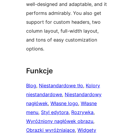
well-designed and adaptable, and it
performs admirably. You also get
support for custom headers, two
column layout, full-width layout,
and tons of easy customization
options.
Funkcje
Blog
, 
Niestandardowe tło
, 
Kolory
niestandardowe
, 
Niestandardowy
nagłówek
, 
Własne logo
, 
Własne
menu
, 
Styl edytora
, 
Rozrywka
, 
Wyróżniony nagłówek obrazu
, 
Obrazki wyróżniające
, 
Widgety