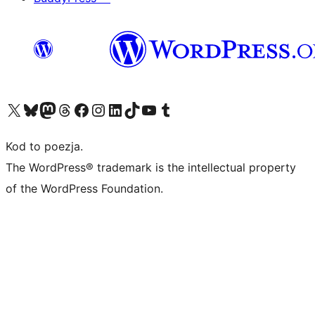
Odwiedź nasze konto X (dawniej Twitter)
Odwiedź nasze konto Bluesky
Odwiedź nasze konto na Mastodoncie
Odwiedź naszego Threadsa
Odwiedź naszego Facebooka
Odwiedź nasze konto na Instagramie
Odwiedź nasze konto na LinkedIn
Odwiedź naszego TikToka
Odwiedź nasz kanał YouTube
Odwiedź naszego Tumblra
Kod to poezja.
The WordPress® trademark is the intellectual property
of the WordPress Foundation.