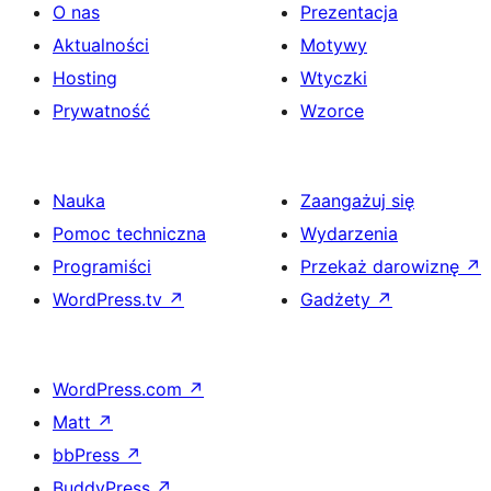
O nas
Prezentacja
Aktualności
Motywy
Hosting
Wtyczki
Prywatność
Wzorce
Nauka
Zaangażuj się
Pomoc techniczna
Wydarzenia
Programiści
Przekaż darowiznę
↗
WordPress.tv
↗
Gadżety
↗
WordPress.com
↗
Matt
↗
bbPress
↗
BuddyPress
↗