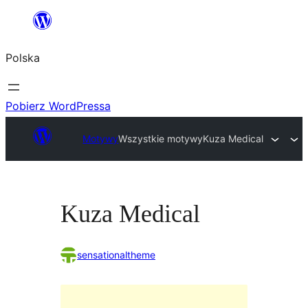
Przejdź
do
Polska
treści
Pobierz WordPressa
Motywy
Wszystkie motywy
Kuza Medical
Kuza Medical
sensationaltheme