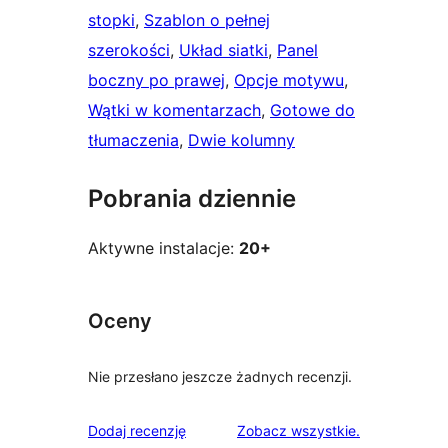
stopki
, 
Szablon o pełnej
szerokości
, 
Układ siatki
, 
Panel
boczny po prawej
, 
Opcje motywu
, 
Wątki w komentarzach
, 
Gotowe do
tłumaczenia
, 
Dwie kolumny
Pobrania dziennie
Aktywne instalacje:
20+
Oceny
Nie przesłano jeszcze żadnych recenzji.
recenzje
Dodaj recenzję
Zobacz wszystkie
.