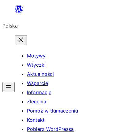
Przejdź
do
Polska
treści
Motywy
Wtyczki
Aktualności
Wsparcie
Informacje
Zlecenia
Pomóż w tłumaczeniu
Kontakt
Pobierz WordPressa