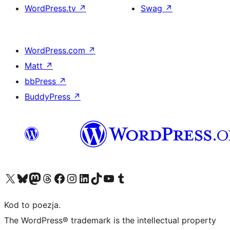
WordPress.tv
↗
Swag
↗
WordPress.com
↗
Matt
↗
bbPress
↗
BuddyPress
↗
Odwiedź nasze konto X (dawniej Twitter)
Odwiedź nasze konto Bluesky
Odwiedź nasze konto na Mastodoncie
Odwiedź naszego Threadsa
Odwiedź naszego Facebooka
Odwiedź nasze konto na Instagramie
Odwiedź nasze konto na LinkedIn
Odwiedź naszego TikToka
Odwiedź nasz kanał YouTube
Odwiedź naszego Tumblra
Kod to poezja.
The WordPress® trademark is the intellectual property