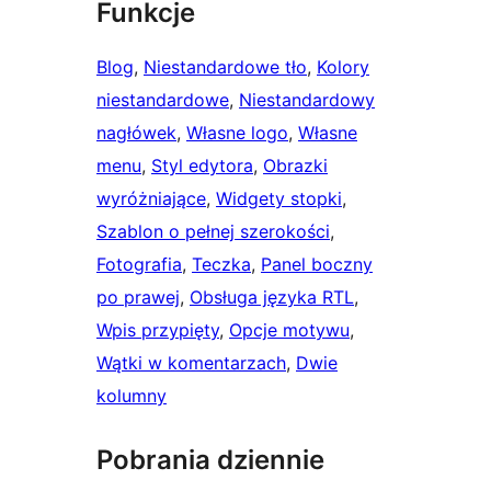
Funkcje
Blog
, 
Niestandardowe tło
, 
Kolory
niestandardowe
, 
Niestandardowy
nagłówek
, 
Własne logo
, 
Własne
menu
, 
Styl edytora
, 
Obrazki
wyróżniające
, 
Widgety stopki
, 
Szablon o pełnej szerokości
, 
Fotografia
, 
Teczka
, 
Panel boczny
po prawej
, 
Obsługa języka RTL
, 
Wpis przypięty
, 
Opcje motywu
, 
Wątki w komentarzach
, 
Dwie
kolumny
Pobrania dziennie