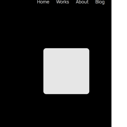
Wersja
1.0.5
Ostatnia aktualizacja
2026-03-26
Aktywne instalacje
20+
Wersja WordPress
6.2
Wersja PHP
7.2