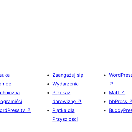
auka
Zaangażuj się
WordPres
omoc
Wydarzenia
↗
echniczna
Przekaż
Matt
↗
rogramiści
darowiznę
↗
bbPress
ordPress.tv
↗
Piątka dla
BuddyPre
Przyszłości