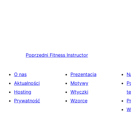
Poprzedni
Fitness Instructor
O nas
Prezentacja
N
Aktualności
Motywy
P
Hosting
Wtyczki
t
Prywatność
Wzorce
P
W