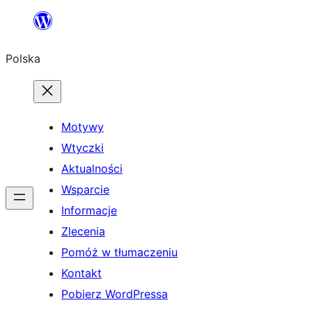
Przejdź
do
Polska
treści
Motywy
Wtyczki
Aktualności
Wsparcie
Informacje
Zlecenia
Pomóż w tłumaczeniu
Kontakt
Pobierz WordPressa