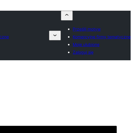
Prześlij motyw
yczne
Komercyjne firmy tematyczne
Moje ulubione
Zaloguj się
Podgląd
Pobierz