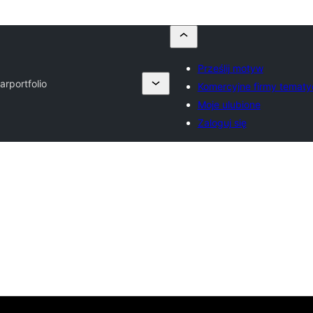
Prześlij motyw
harportfolio
Komercyjne firmy temat
Moje ulubione
Zaloguj się