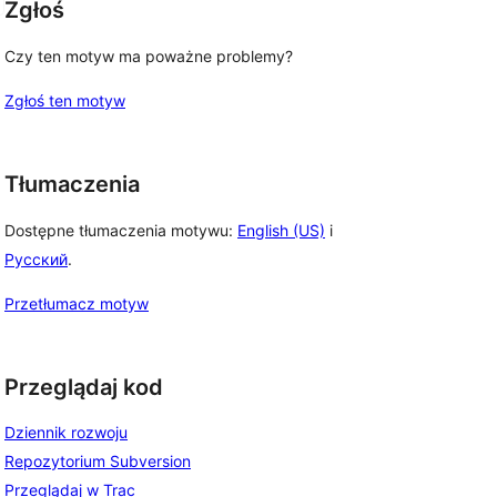
Zgłoś
Czy ten motyw ma poważne problemy?
Zgłoś ten motyw
Tłumaczenia
Dostępne tłumaczenia motywu:
English (US)
i
Русский
.
Przetłumacz motyw
Przeglądaj kod
Dziennik rozwoju
Repozytorium Subversion
Przeglądaj w Trac