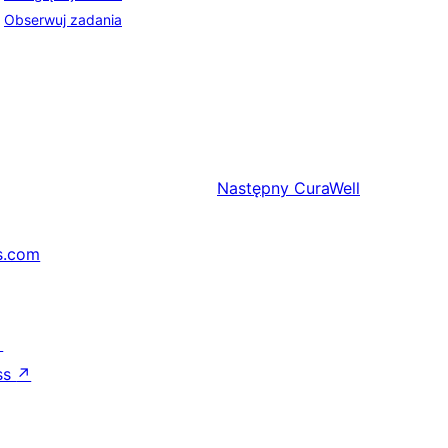
Obserwuj zadania
Następny
CuraWell
s.com
↗
ss
↗