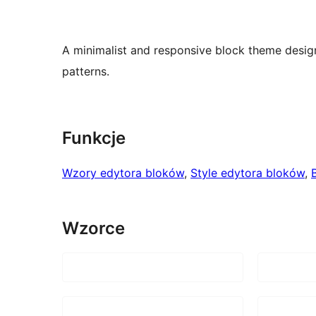
A minimalist and responsive block theme desig
patterns.
Funkcje
Wzory edytora bloków
, 
Style edytora bloków
, 
Wzorce