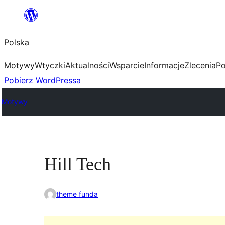
Przejdź
do
Polska
treści
Motywy
Wtyczki
Aktualności
Wsparcie
Informacje
Zlecenia
Po
Pobierz WordPressa
Motywy
Hill Tech
theme funda