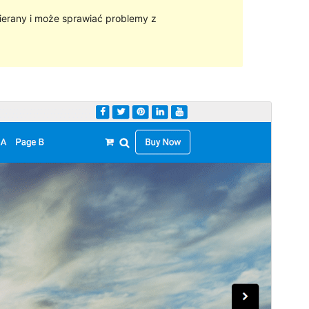
ierany i może sprawiać problemy z
Podgląd
Pobierz
Wersja
1.0.4
Ostatnia aktualizacja
2022-06-10
Aktywne instalacje
30+
Wersja PHP
5.6
Strona główna motywu