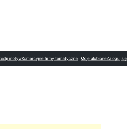
ześlij motyw
Komercyjne firmy tematyczne
Moje ulubione
Zaloguj się