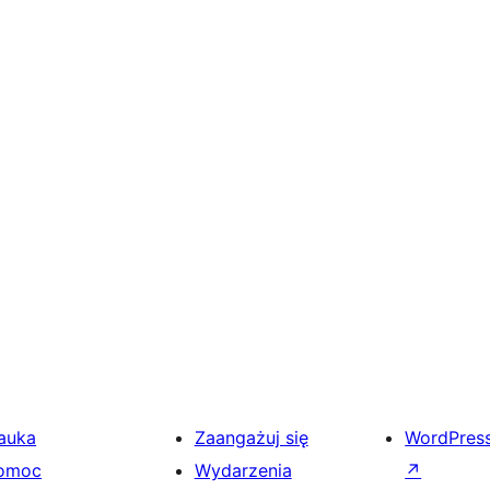
auka
Zaangażuj się
WordPres
omoc
Wydarzenia
↗