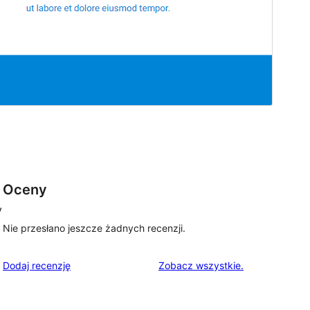
Oceny
y
Nie przesłano jeszcze żadnych recenzji.
recenzje
Dodaj recenzję
Zobacz wszystkie
.