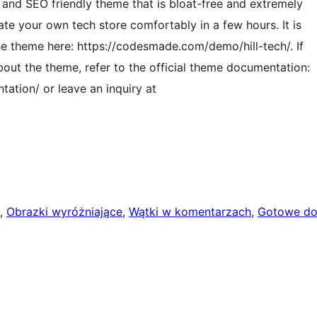
 and SEO friendly theme that is bloat-free and extremely
eate your own tech store comfortably in a few hours. It is
 the theme here: https://codesmade.com/demo/hill-tech/. If
out the theme, refer to the official theme documentation:
tion/ or leave an inquiry at
, 
Obrazki wyróżniające
, 
Wątki w komentarzach
, 
Gotowe d