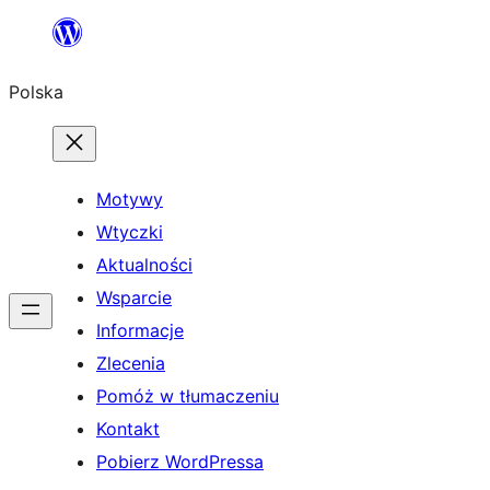
Przejdź
do
Polska
treści
Motywy
Wtyczki
Aktualności
Wsparcie
Informacje
Zlecenia
Pomóż w tłumaczeniu
Kontakt
Pobierz WordPressa