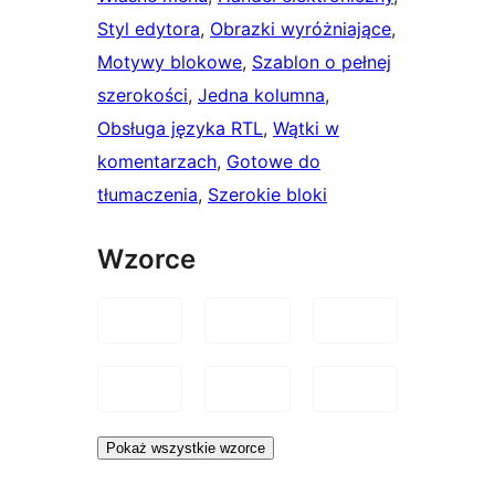
Styl edytora
, 
Obrazki wyróżniające
, 
Motywy blokowe
, 
Szablon o pełnej
szerokości
, 
Jedna kolumna
, 
Obsługa języka RTL
, 
Wątki w
komentarzach
, 
Gotowe do
tłumaczenia
, 
Szerokie bloki
Wzorce
Pokaż wszystkie wzorce