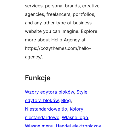
services, personal brands, creative
agencies, freelancers, portfolios,
and any other type of business
website you can imagine. Explore
more about Hello Agency at
https://cozythemes.com/hello-
agency/.
Funkcje
Wzory edytora bloków
, 
Style
edytora bloków
, 
Blog
, 
Niestandardowe tło
, 
Kolory
niestandardowe
, 
Własne logo
, 
Własne menu
, 
Handel elektroniczny
, 