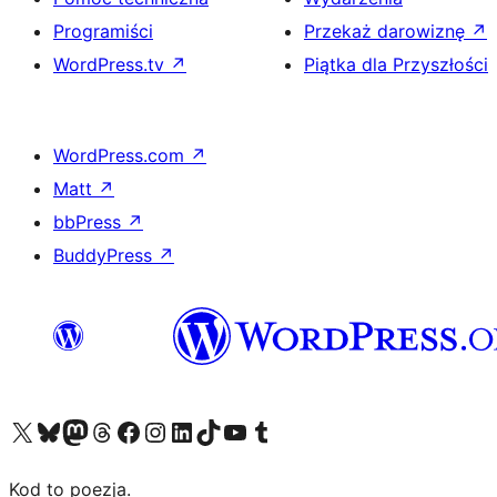
Programiści
Przekaż darowiznę
↗
WordPress.tv
↗
Piątka dla Przyszłości
WordPress.com
↗
Matt
↗
bbPress
↗
BuddyPress
↗
Odwiedź nasze konto X (dawniej Twitter)
Odwiedź nasze konto Bluesky
Odwiedź nasze konto na Mastodoncie
Odwiedź naszego Threadsa
Odwiedź naszego Facebooka
Odwiedź nasze konto na Instagramie
Odwiedź nasze konto na LinkedIn
Odwiedź naszego TikToka
Odwiedź nasz kanał YouTube
Odwiedź naszego Tumblra
Kod to poezja.