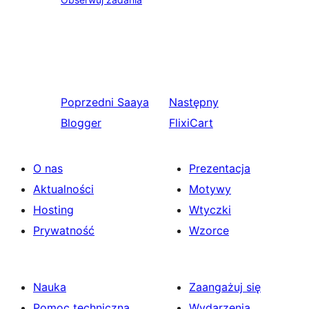
Poprzedni
Saaya
Następny
Blogger
FlixiCart
O nas
Prezentacja
Aktualności
Motywy
Hosting
Wtyczki
Prywatność
Wzorce
Nauka
Zaangażuj się
Pomoc techniczna
Wydarzenia