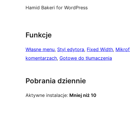
Hamid Bakeri for WordPress
Funkcje
Własne menu
, 
Styl edytora
, 
Fixed Width
, 
Mikro
komentarzach
, 
Gotowe do tłumaczenia
Pobrania dziennie
Aktywne instalacje:
Mniej niż 10