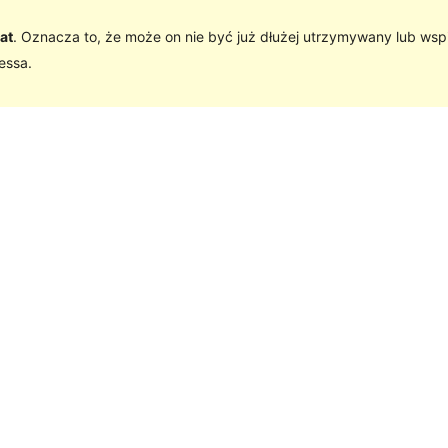
at
. Oznacza to, że może on nie być już dłużej utrzymywany lub wsp
essa.