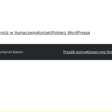
móż w tłumaczeniu
Kontakt
Pobierz WordPressa
y
Hamid Bakeri
Prześlij motyw
Komercyjne fi