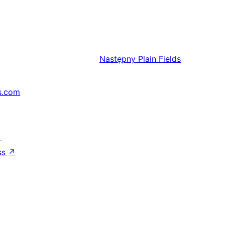
Następny
Plain Fields
s.com
↗
ss
↗