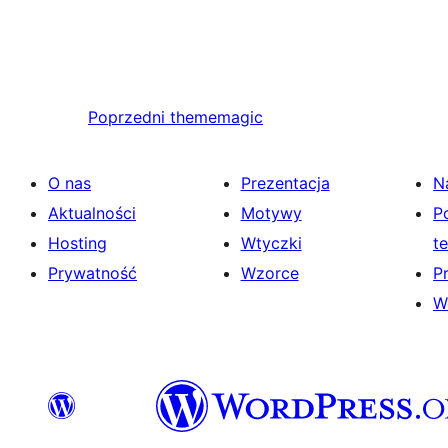
Poprzedni
thememagic
O nas
Prezentacja
N
Aktualności
Motywy
P
Hosting
Wtyczki
t
Prywatność
Wzorce
P
W