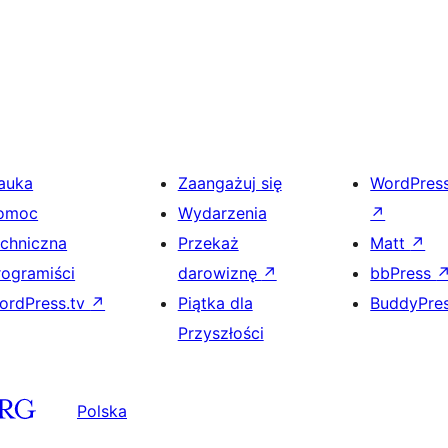
auka
Zaangażuj się
WordPres
omoc
Wydarzenia
↗
echniczna
Przekaż
Matt
↗
rogramiści
darowiznę
↗
bbPress
ordPress.tv
↗
Piątka dla
BuddyPre
Przyszłości
Polska