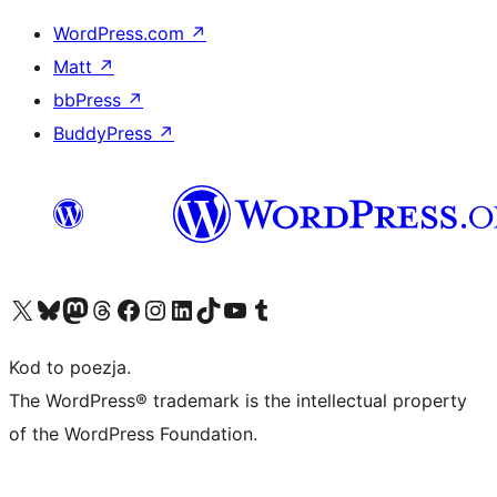
WordPress.com
↗
Matt
↗
bbPress
↗
BuddyPress
↗
Odwiedź nasze konto X (dawniej Twitter)
Odwiedź nasze konto Bluesky
Odwiedź nasze konto na Mastodoncie
Odwiedź naszego Threadsa
Odwiedź naszego Facebooka
Odwiedź nasze konto na Instagramie
Odwiedź nasze konto na LinkedIn
Odwiedź naszego TikToka
Odwiedź nasz kanał YouTube
Odwiedź naszego Tumblra
Kod to poezja.
The WordPress® trademark is the intellectual property
of the WordPress Foundation.