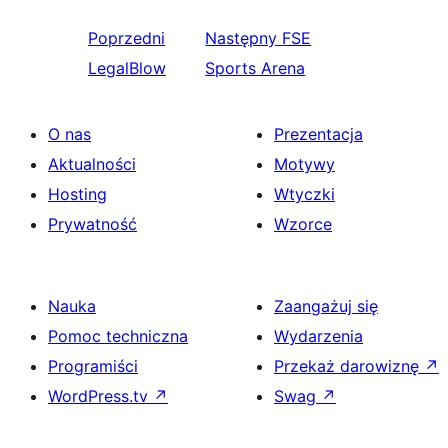
Poprzedni
Następny
FSE
LegalBlow
Sports Arena
O nas
Prezentacja
Aktualności
Motywy
Hosting
Wtyczki
Prywatność
Wzorce
Nauka
Zaangażuj się
Pomoc techniczna
Wydarzenia
Programiści
Przekaż darowiznę
↗
WordPress.tv
↗
Swag
↗