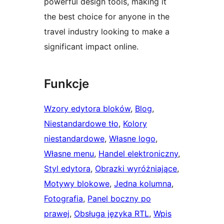
powerful design tools, making it
the best choice for anyone in the
travel industry looking to make a
significant impact online.
Funkcje
Wzory edytora bloków
, 
Blog
, 
Niestandardowe tło
, 
Kolory
niestandardowe
, 
Własne logo
, 
Własne menu
, 
Handel elektroniczny
, 
Styl edytora
, 
Obrazki wyróżniające
, 
Motywy blokowe
, 
Jedna kolumna
, 
Fotografia
, 
Panel boczny po
prawej
, 
Obsługa języka RTL
, 
Wpis