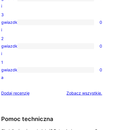
gwiazdkowa
0
i
recenzji
3
4-
gwiazdk
0
gwiazdkowych
0
i
recenzji
2
3-
gwiazdk
0
gwiazdkowych
0
i
recenzji
1
2-
gwiazdk
0
gwiazdkowych
0
a
recenzji
1-
recenzje
Dodaj recenzję
Zobacz wszystkie
.
gwiazdkowych
Pomoc techniczna