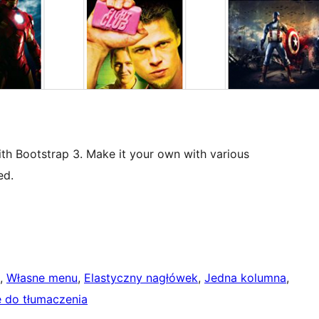
ith Bootstrap 3. Make it your own with various
ed.
, 
Własne menu
, 
Elastyczny nagłówek
, 
Jedna kolumna
, 
 do tłumaczenia