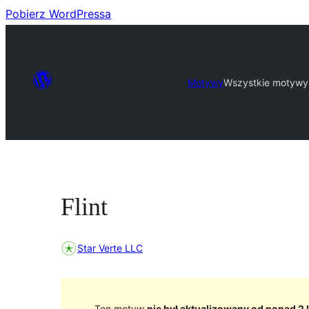
Pobierz WordPressa
Motywy
Wszystkie motywy
Flint
Star Verte LLC
Ten motyw
nie był aktualizowany od ponad 2 l