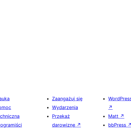
auka
Zaangażuj się
WordPres
omoc
Wydarzenia
↗
echniczna
Przekaż
Matt
↗
rogramiści
darowiznę
↗
bbPress