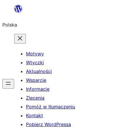
Przejdź
do
Polska
treści
Motywy
Wtyczki
Aktualności
Wsparcie
Informacje
Zlecenia
Pomóż w tłumaczeniu
Kontakt
Pobierz WordPressa