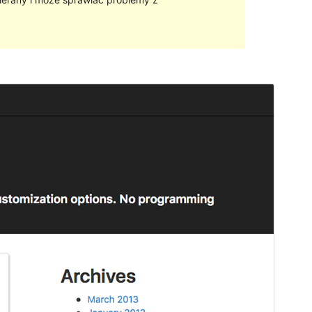
Podgląd
Pobierz
Wersja
1.6.1
Ostatnia aktualizacja
2016-09-09
Aktywne instalacje
40+
Strona główna motywu