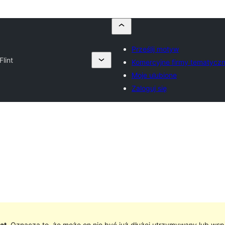
Prześlij motyw
Flint
Komercyjne firmy tematycz
Moje ulubione
Zaloguj się
at
. Oznacza to, że może on nie być już dłużej utrzymywany lub wsp