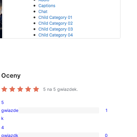
Oceny
5
na 5 gwiazdek.
5
gwiazde
1
1
k
recenzja
4
5-
gwiazdk
0