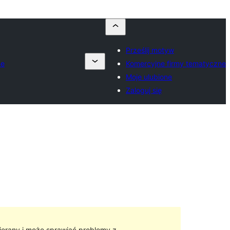
Prześlij motyw
ne
Komercyjne firmy tematyczne
Moje ulubione
Zaloguj się
ierany i może sprawiać problemy z