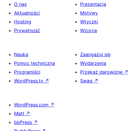
O nas
Prezentacja
Aktualności
Motywy
Hosting
Wtyczki
Prywatność
Wzorce
Nauka
Zaangażuj się
Pomoc techniczna
Wydarzenia
Programiści
Przekaż darowiznę
↗
WordPress.tv
↗
Swag
↗
WordPress.com
↗
Matt
↗
bbPress
↗