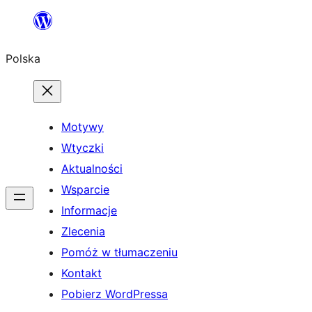
Przejdź
do
Polska
treści
Motywy
Wtyczki
Aktualności
Wsparcie
Informacje
Zlecenia
Pomóż w tłumaczeniu
Kontakt
Pobierz WordPressa