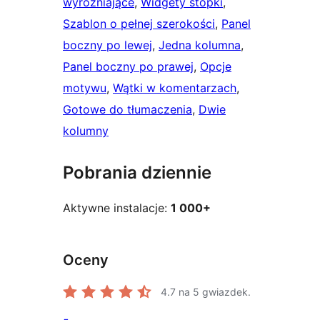
wyróżniające
, 
Widgety stopki
, 
Szablon o pełnej szerokości
, 
Panel
boczny po lewej
, 
Jedna kolumna
, 
Panel boczny po prawej
, 
Opcje
motywu
, 
Wątki w komentarzach
, 
Gotowe do tłumaczenia
, 
Dwie
kolumny
Pobrania dziennie
Aktywne instalacje:
1 000+
Oceny
4.7
na 5 gwiazdek.