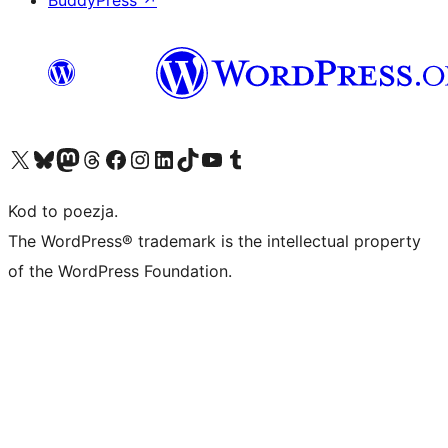
BuddyPress
↗
Odwiedź nasze konto X (dawniej Twitter)
Odwiedź nasze konto Bluesky
Odwiedź nasze konto na Mastodoncie
Odwiedź naszego Threadsa
Odwiedź naszego Facebooka
Odwiedź nasze konto na Instagramie
Odwiedź nasze konto na LinkedIn
Odwiedź naszego TikToka
Odwiedź nasz kanał YouTube
Odwiedź naszego Tumblra
Kod to poezja.
The WordPress® trademark is the intellectual property
of the WordPress Foundation.