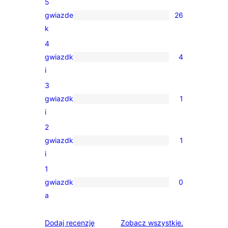
5
gwiazde
26
26
k
recenzji
4
5-
gwiazdk
4
gwiazdkowych
4
i
recenzje
3
4-
gwiazdk
1
gwiazdkowe
1
i
recenzja
2
3-
gwiazdk
1
gwiazdkowa
1
i
recenzja
1
2-
gwiazdk
0
gwiazdkowa
0
a
recenzji
1-
recenzje
Dodaj recenzję
Zobacz wszystkie
.
gwiazdkowych