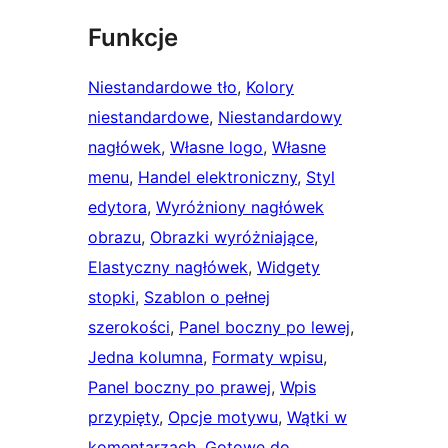
Funkcje
Niestandardowe tło
, 
Kolory
niestandardowe
, 
Niestandardowy
nagłówek
, 
Własne logo
, 
Własne
menu
, 
Handel elektroniczny
, 
Styl
edytora
, 
Wyróżniony nagłówek
obrazu
, 
Obrazki wyróżniające
, 
Elastyczny nagłówek
, 
Widgety
stopki
, 
Szablon o pełnej
szerokości
, 
Panel boczny po lewej
, 
Jedna kolumna
, 
Formaty wpisu
, 
Panel boczny po prawej
, 
Wpis
przypięty
, 
Opcje motywu
, 
Wątki w
komentarzach
, 
Gotowe do