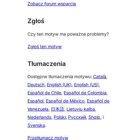
Zobacz forum wsparcia
Zgłoś
Czy ten motyw ma poważne problemy?
Zgłoś ten motyw
Tłumaczenia
Dostępne tłumaczenia motywu:
Català
,
Deutsch
,
English (UK)
,
English (US)
,
Español de Chile
,
Español de Colombia
,
Español
,
Español de México
,
Español de
Venezuela
,
日本語
,
Lietuvių kalba
,
Nederlands
,
Polski
,
Русский
,
Shqip
, i
Svenska
.
Przetłumacz motyw