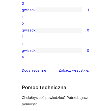
3
4-
gwiazdk
1
gwiazdkowych
1
i
recenzja
2
3-
gwiazdk
0
gwiazdkowa
0
i
recenzji
1
2-
gwiazdk
0
gwiazdkowych
0
a
recenzji
1-
recenzje
Dodaj recenzję
Zobacz wszystkie
.
gwiazdkowych
Pomoc techniczna
Chciałbyś coś powiedzieć? Potrzebujesz
pomocy?