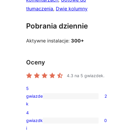
tłumaczenia
, 
Dwie kolumny
Pobrania dziennie
Aktywne instalacje:
300+
Oceny
4.3
na 5 gwiazdek.
5
gwiazde
2
2
k
recenzje
4
5-
gwiazdk
0
gwiazdkowe
0
i
recenzji