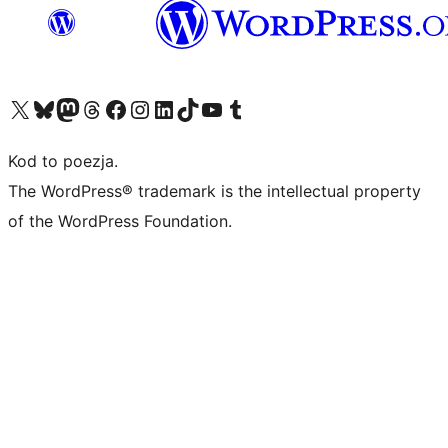
Odwiedź nasze konto X (dawniej Twitter)
Odwiedź nasze konto Bluesky
Odwiedź nasze konto na Mastodoncie
Odwiedź naszego Threadsa
Odwiedź naszego Facebooka
Odwiedź nasze konto na Instagramie
Odwiedź nasze konto na LinkedIn
Odwiedź naszego TikToka
Odwiedź nasz kanał YouTube
Odwiedź naszego Tumblra
Kod to poezja.
The WordPress® trademark is the intellectual property
of the WordPress Foundation.