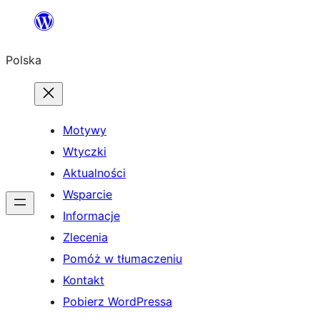
Przejdź
do
Polska
treści
Motywy
Wtyczki
Aktualności
Wsparcie
Informacje
Zlecenia
Pomóż w tłumaczeniu
Kontakt
Pobierz WordPressa