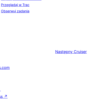
Przeglądaj w Trac
Obserwuj zadania
Następny
Cruiser
s.com
↗
ss
↗