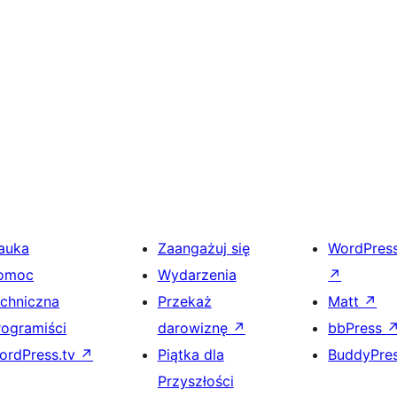
auka
Zaangażuj się
WordPres
omoc
Wydarzenia
↗
echniczna
Przekaż
Matt
↗
rogramiści
darowiznę
↗
bbPress
ordPress.tv
↗
Piątka dla
BuddyPre
Przyszłości