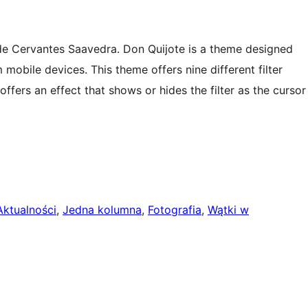
 de Cervantes Saavedra. Don Quijote is a theme designed
 mobile devices. This theme offers nine different filter
offers an effect that shows or hides the filter as the cursor
Aktualności
, 
Jedna kolumna
, 
Fotografia
, 
Wątki w