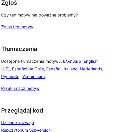
Zgłoś
Czy ten motyw ma poważne problemy?
Zgłoś ten motyw
Tłumaczenia
Dostępne tłumaczenia motywu:
Ελληνικά
,
English
(US)
,
Español de Chile
,
Español
,
Italiano
,
Nederlands
,
Русский
, i
Українська
.
Przetłumacz motyw
Przeglądaj kod
Dziennik rozwoju
Repozytorium Subversion