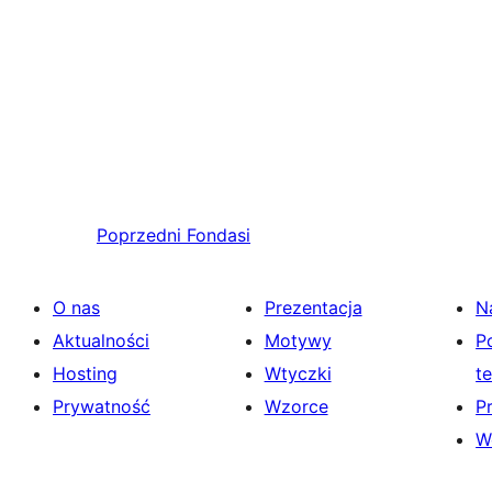
Poprzedni
Fondasi
O nas
Prezentacja
N
Aktualności
Motywy
P
Hosting
Wtyczki
t
Prywatność
Wzorce
P
W