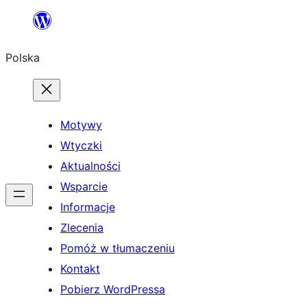
Przejdź
do
Polska
treści
Motywy
Wtyczki
Aktualności
Wsparcie
Informacje
Zlecenia
Pomóż w tłumaczeniu
Kontakt
Pobierz WordPressa