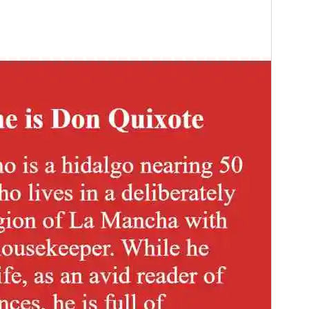
Wersja
1.0.4
Ostatnia aktualizacja
2025-01-13
Aktywne instalacje
Mniej niż 10
Wersja WordPress
6.7
Wersja PHP
5.7