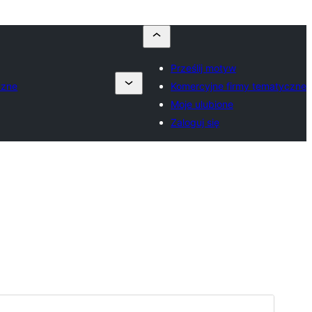
Prześlij motyw
czne
Komercyjne firmy tematyczne
Moje ulubione
Zaloguj się
Podgląd
Pobierz