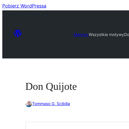
Pobierz WordPressa
Motywy
Wszystkie motywy
Do
Don Quijote
Tommaso G. Scibilia