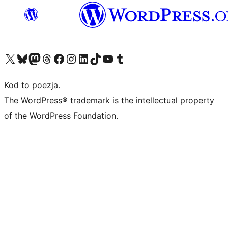
Odwiedź nasze konto X (dawniej Twitter)
Odwiedź nasze konto Bluesky
Odwiedź nasze konto na Mastodoncie
Odwiedź naszego Threadsa
Odwiedź naszego Facebooka
Odwiedź nasze konto na Instagramie
Odwiedź nasze konto na LinkedIn
Odwiedź naszego TikToka
Odwiedź nasz kanał YouTube
Odwiedź naszego Tumblra
Kod to poezja.
The WordPress® trademark is the intellectual property
of the WordPress Foundation.