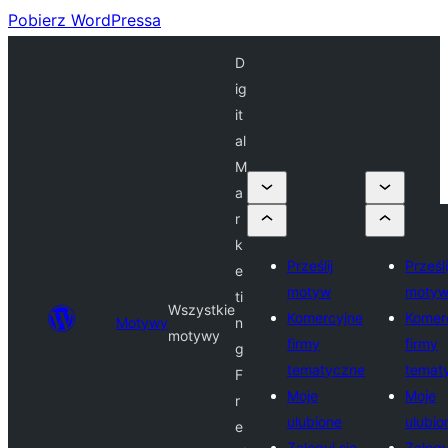
Pobierz WordPressa
D
ig
it
al
M
a
r
k
Prześlij
Prześli
e
motyw
moty
ti
Wszystkie
Komercyjne
Komer
Motywy
n
motywy
firmy
firmy
g
tematyczne
temat
F
Moje
Moje
r
ulubione
ulubio
e
Zaloguj się
Zalogu