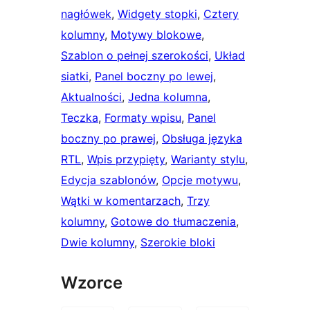
nagłówek
, 
Widgety stopki
, 
Cztery
kolumny
, 
Motywy blokowe
, 
Szablon o pełnej szerokości
, 
Układ
siatki
, 
Panel boczny po lewej
, 
Aktualności
, 
Jedna kolumna
, 
Teczka
, 
Formaty wpisu
, 
Panel
boczny po prawej
, 
Obsługa języka
RTL
, 
Wpis przypięty
, 
Warianty stylu
, 
Edycja szablonów
, 
Opcje motywu
, 
Wątki w komentarzach
, 
Trzy
kolumny
, 
Gotowe do tłumaczenia
, 
Dwie kolumny
, 
Szerokie bloki
Wzorce