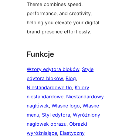
Theme combines speed,
performance, and creativity,
helping you elevate your digital
brand presence effortlessly.
Funkcje
Wzory edytora bloków
, 
Style
edytora bloków
, 
Blog
, 
Niestandardowe tło
, 
Kolory
niestandardowe
, 
Niestandardowy
nagłówek
, 
Własne logo
, 
Własne
menu
, 
Styl edytora
, 
Wyróżniony
nagłówek obrazu
, 
Obrazki
wyróżniające
, 
Elastyczny