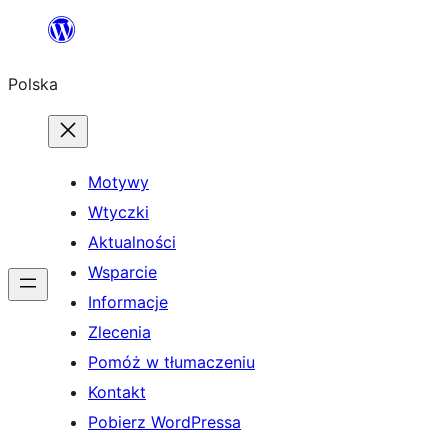
Przejdź
do
Polska
treści
Motywy
Wtyczki
Aktualności
Wsparcie
Informacje
Zlecenia
Pomóż w tłumaczeniu
Kontakt
Pobierz WordPressa