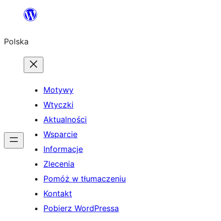
Przejdź
do
Polska
treści
Motywy
Wtyczki
Aktualności
Wsparcie
Informacje
Zlecenia
Pomóż w tłumaczeniu
Kontakt
Pobierz WordPressa