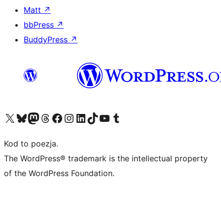
Matt
↗
bbPress
↗
BuddyPress
↗
Odwiedź nasze konto X (dawniej Twitter)
Odwiedź nasze konto Bluesky
Odwiedź nasze konto na Mastodoncie
Odwiedź naszego Threadsa
Odwiedź naszego Facebooka
Odwiedź nasze konto na Instagramie
Odwiedź nasze konto na LinkedIn
Odwiedź naszego TikToka
Odwiedź nasz kanał YouTube
Odwiedź naszego Tumblra
Kod to poezja.
The WordPress® trademark is the intellectual property
of the WordPress Foundation.