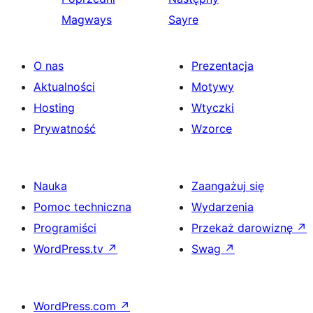
Magways
Sayre
O nas
Prezentacja
Aktualności
Motywy
Hosting
Wtyczki
Prywatność
Wzorce
Nauka
Zaangażuj się
Pomoc techniczna
Wydarzenia
Programiści
Przekaż darowiznę
↗
WordPress.tv
↗
Swag
↗
WordPress.com
↗