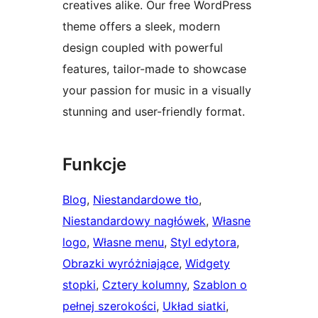
creatives alike. Our free WordPress
theme offers a sleek, modern
design coupled with powerful
features, tailor-made to showcase
your passion for music in a visually
stunning and user-friendly format.
Funkcje
Blog
, 
Niestandardowe tło
, 
Niestandardowy nagłówek
, 
Własne
logo
, 
Własne menu
, 
Styl edytora
, 
Obrazki wyróżniające
, 
Widgety
stopki
, 
Cztery kolumny
, 
Szablon o
pełnej szerokości
, 
Układ siatki
, 