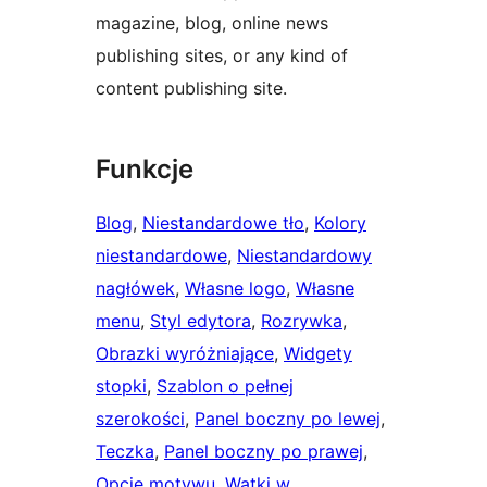
magazine, blog, online news
publishing sites, or any kind of
content publishing site.
Funkcje
Blog
, 
Niestandardowe tło
, 
Kolory
niestandardowe
, 
Niestandardowy
nagłówek
, 
Własne logo
, 
Własne
menu
, 
Styl edytora
, 
Rozrywka
, 
Obrazki wyróżniające
, 
Widgety
stopki
, 
Szablon o pełnej
szerokości
, 
Panel boczny po lewej
, 
Teczka
, 
Panel boczny po prawej
, 
Opcje motywu
, 
Wątki w