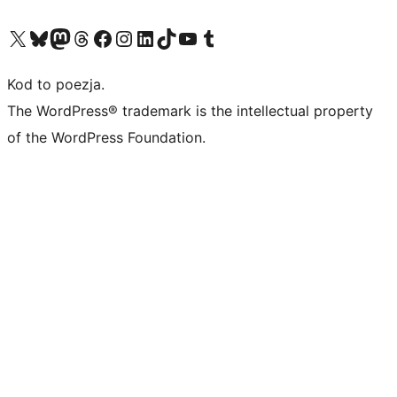
Odwiedź nasze konto X (dawniej Twitter)
Odwiedź nasze konto Bluesky
Odwiedź nasze konto na Mastodoncie
Odwiedź naszego Threadsa
Odwiedź naszego Facebooka
Odwiedź nasze konto na Instagramie
Odwiedź nasze konto na LinkedIn
Odwiedź naszego TikToka
Odwiedź nasz kanał YouTube
Odwiedź naszego Tumblra
Kod to poezja.
The WordPress® trademark is the intellectual property
of the WordPress Foundation.