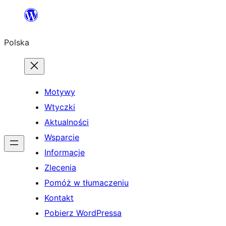
Przejdź
do
Polska
treści
Motywy
Wtyczki
Aktualności
Wsparcie
Informacje
Zlecenia
Pomóż w tłumaczeniu
Kontakt
Pobierz WordPressa