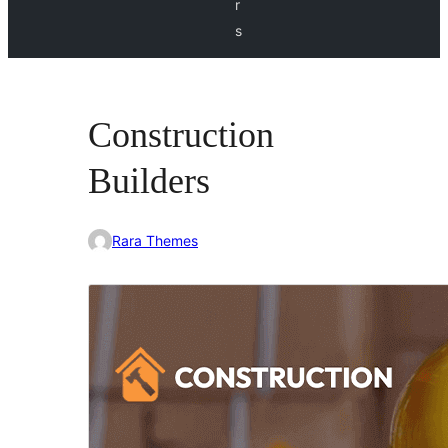
r
s
Construction
Builders
Rara Themes