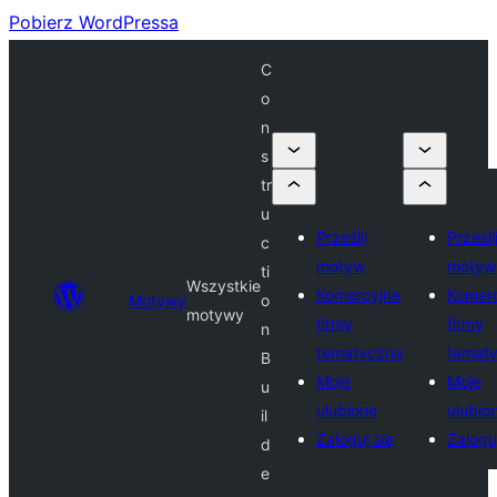
Pobierz WordPressa
C
o
n
s
tr
u
Prześlij
Prześli
c
motyw
motyw
ti
Wszystkie
Komercyjne
Komer
Motywy
o
motywy
firmy
firmy
n
tematyczne
temat
B
Moje
Moje
u
ulubione
ulubio
il
Zaloguj się
Zaloguj
d
e