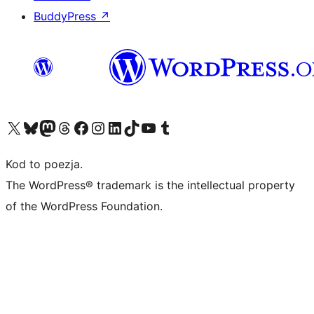
BuddyPress
↗
Odwiedź nasze konto X (dawniej Twitter)
Odwiedź nasze konto Bluesky
Odwiedź nasze konto na Mastodoncie
Odwiedź naszego Threadsa
Odwiedź naszego Facebooka
Odwiedź nasze konto na Instagramie
Odwiedź nasze konto na LinkedIn
Odwiedź naszego TikToka
Odwiedź nasz kanał YouTube
Odwiedź naszego Tumblra
Kod to poezja.
The WordPress® trademark is the intellectual property
of the WordPress Foundation.