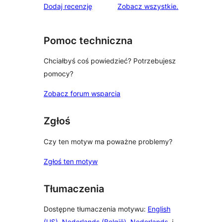
recenzje
Dodaj recenzję
Zobacz wszystkie
.
Pomoc techniczna
Chciałbyś coś powiedzieć? Potrzebujesz
pomocy?
Zobacz forum wsparcia
Zgłoś
Czy ten motyw ma poważne problemy?
Zgłoś ten motyw
Tłumaczenia
Dostępne tłumaczenia motywu:
English
(US)
,
Nederlands (België)
,
Nederlands
, i