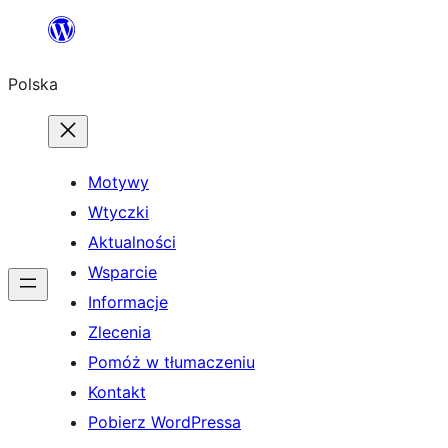
Przejdź
do
Polska
treści
Motywy
Wtyczki
Aktualności
Wsparcie
Informacje
Zlecenia
Pomóż w tłumaczeniu
Kontakt
Pobierz WordPressa