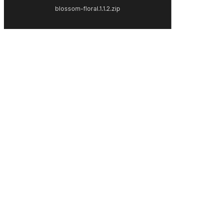
blossom-floral.1.1.2.zip