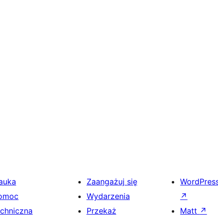
auka
Zaangażuj się
WordPres
omoc
Wydarzenia
↗
echniczna
Przekaż
Matt
↗