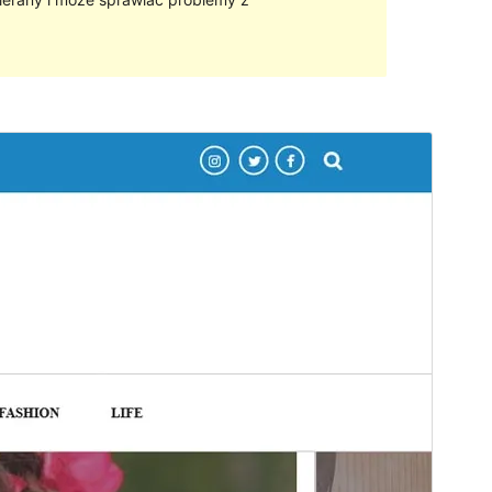
Podgląd
Pobierz
Wersja
0.0.4
Ostatnia aktualizacja
2024-02-06
Aktywne instalacje
50+
Wersja PHP
7.4
Strona główna motywu