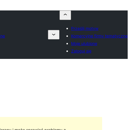
Prześlij motyw
zne
Komercyjne firmy tematyczne
Moje ulubione
Zaloguj się
ierany i może sprawiać problemy z