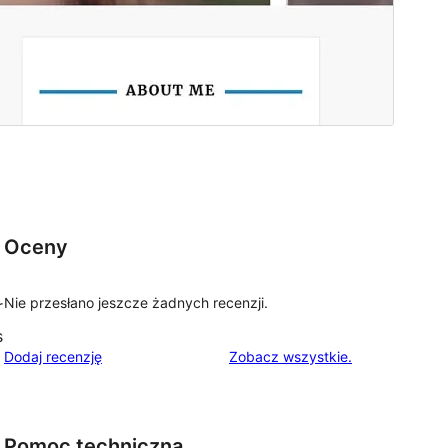
Oceny
Nie przesłano jeszcze żadnych recenzji.
r
s
recenzje
Dodaj recenzję
Zobacz wszystkie
.
Pomoc techniczna