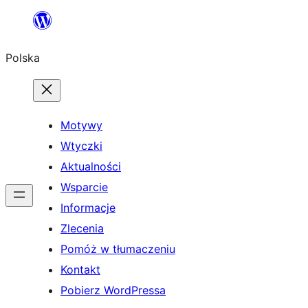
Przejdź
do
Polska
treści
Motywy
Wtyczki
Aktualności
Wsparcie
Informacje
Zlecenia
Pomóż w tłumaczeniu
Kontakt
Pobierz WordPressa