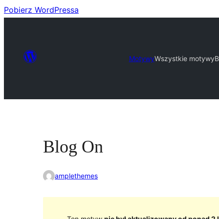
Pobierz WordPressa
Motywy
Wszystkie motywy
B
Blog On
amplethemes
Ten motyw
nie był aktualizowany od ponad 2 l