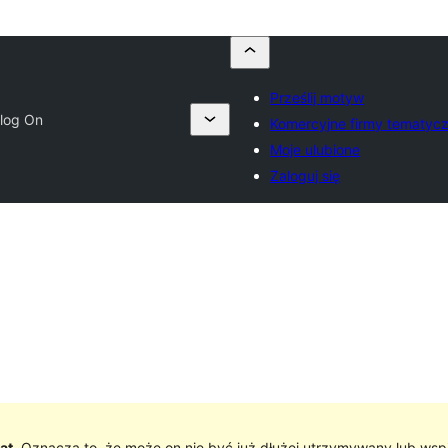
Prześlij motyw
log On
Komercyjne firmy tematyc
Moje ulubione
Zaloguj się
at
. Oznacza to, że może on nie być już dłużej utrzymywany lub wsp