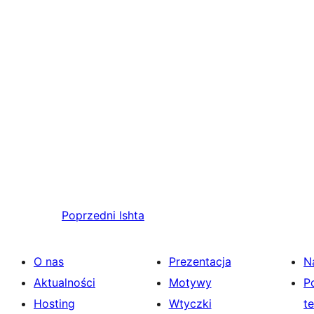
Poprzedni
Ishta
O nas
Prezentacja
N
Aktualności
Motywy
P
Hosting
Wtyczki
t