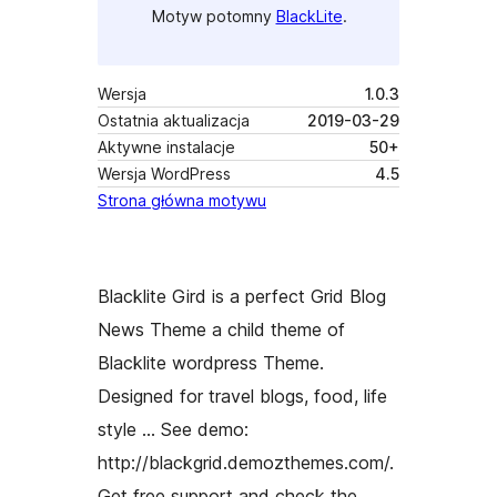
Motyw potomny
BlackLite
.
Wersja
1.0.3
Ostatnia aktualizacja
2019-03-29
Aktywne instalacje
50+
Wersja WordPress
4.5
Strona główna motywu
Blacklite Gird is a perfect Grid Blog
News Theme a child theme of
Blacklite wordpress Theme.
Designed for travel blogs, food, life
style … See demo:
http://blackgrid.demozthemes.com/.
Get free support and check the