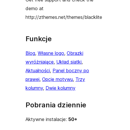
demo at
http://zthemes.net/themes/blacklite
Funkcje
Blog
, 
Własne logo
, 
Obrazki
wyróżniające
, 
Układ siatki
, 
Aktualności
, 
Panel boczny po
prawej
, 
Opcje motywu
, 
Trzy
kolumny
, 
Dwie kolumny
Pobrania dziennie
Aktywne instalacje:
50+