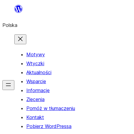
Przejdź
do
Polska
treści
Motywy
Wtyczki
Aktualności
Wsparcie
Informacje
Zlecenia
Pomóż w tłumaczeniu
Kontakt
Pobierz WordPressa