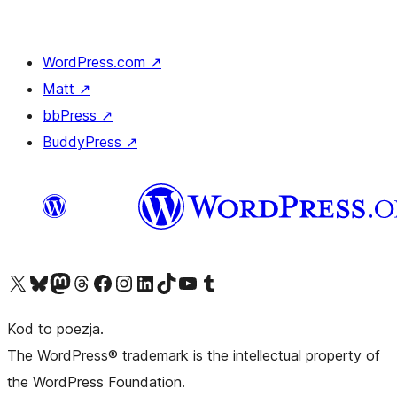
WordPress.com
↗
Matt
↗
bbPress
↗
BuddyPress
↗
Odwiedź nasze konto X (dawniej Twitter)
Odwiedź nasze konto Bluesky
Odwiedź nasze konto na Mastodoncie
Odwiedź naszego Threadsa
Odwiedź naszego Facebooka
Odwiedź nasze konto na Instagramie
Odwiedź nasze konto na LinkedIn
Odwiedź naszego TikToka
Odwiedź nasz kanał YouTube
Odwiedź naszego Tumblra
Kod to poezja.
The WordPress® trademark is the intellectual property of
the WordPress Foundation.