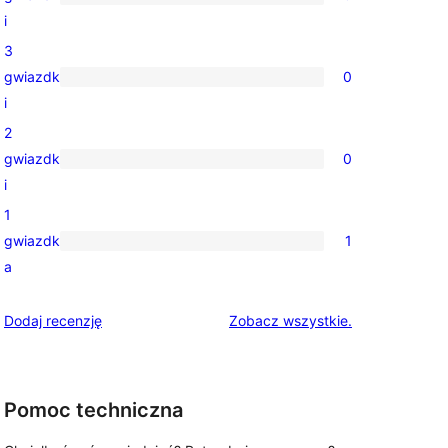
gwiazdkowych
0
i
recenzji
3
4-
gwiazdk
0
gwiazdkowych
0
i
recenzji
2
3-
gwiazdk
0
gwiazdkowych
0
i
recenzji
1
2-
gwiazdk
1
gwiazdkowych
1
a
recenzja
1-
recenzje
Dodaj recenzję
Zobacz wszystkie
.
gwiazdkowa
Pomoc techniczna