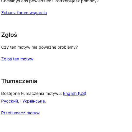
Chciałbyś coś powiedzieć? Potrzebujesz pomocy?
Zobacz forum wsparcia
Zgłoś
Czy ten motyw ma poważne problemy?
Zgłoś ten motyw
Tłumaczenia
Dostępne tłumaczenia motywu:
English (US)
,
Русский
, i
Українська
.
Przetłumacz motyw