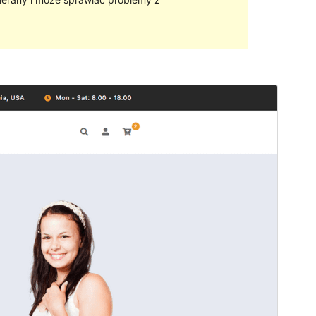
Podgląd
Pobierz
Wersja
1.0.6
Ostatnia aktualizacja
2024-06-24
Aktywne instalacje
60+
Wersja PHP
5.6
Strona główna motywu