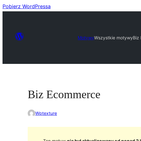
Pobierz WordPressa
Motywy
Wszystkie motywy
Biz
Biz Ecommerce
Wptexture
Ten motyw
nie był aktualizowany od ponad 2 l