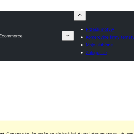
Prześlij motyw
 Ecommerce
Komercyjne firmy temat
Moje ulubione
Zaloguj się
at
. Oznacza to, że może on nie być już dłużej utrzymywany lub wsp