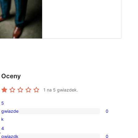
Oceny
1
na 5 gwiazdek.
5
gwiazde
0
0
k
recenzji
4
5-
,
gwiazdk
0