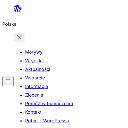
Przejdź
do
Polska
treści
Motywy
Wtyczki
Aktualności
Wsparcie
Informacje
Zlecenia
Pomóż w tłumaczeniu
Kontakt
Pobierz WordPressa