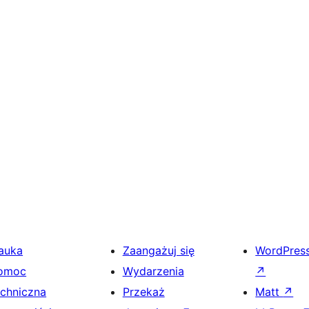
auka
Zaangażuj się
WordPres
omoc
Wydarzenia
↗
echniczna
Przekaż
Matt
↗