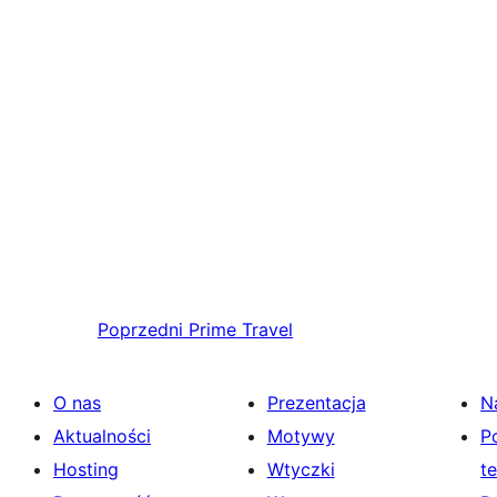
Poprzedni
Prime Travel
O nas
Prezentacja
N
Aktualności
Motywy
P
Hosting
Wtyczki
t