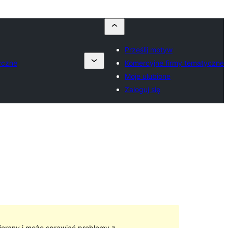
Prześlij motyw
yczne
Komercyjne firmy tematyczne
Moje ulubione
Zaloguj się
ierany i może sprawiać problemy z