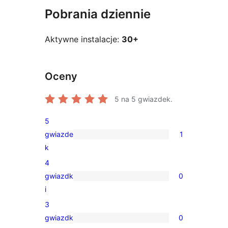
Pobrania dziennie
Aktywne instalacje:
30+
Oceny
5
na 5 gwiazdek.
5
gwiazde
1
1
k
recenzja
4
5-
gwiazdk
0
gwiazdkowa
0
i
recenzji
3
4-
gwiazdk
0
gwiazdkowych
0