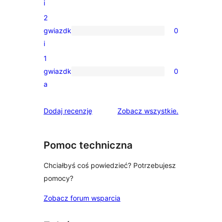
i
recenzji
2
3-
gwiazdk
0
gwiazdkowych
0
i
recenzji
1
2-
gwiazdk
0
gwiazdkowych
0
a
recenzji
1-
recenzje
Dodaj recenzję
Zobacz wszystkie
.
gwiazdkowych
Pomoc techniczna
Chciałbyś coś powiedzieć? Potrzebujesz
pomocy?
Zobacz forum wsparcia