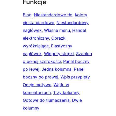
Funkcje
Blog
, 
Niestandardowe tło
, 
Kolory
niestandardowe
, 
Niestandardowy
nagłówek
, 
Własne menu
, 
Handel
elektroniczny
, 
Obrazki
wyróżniające
, 
Elastyczny
nagłówek
, 
Widgety stopki
, 
Szablon
o pełnej szerokości
, 
Panel boczny
po lewej
, 
Jedna kolumna
, 
Panel
boczny po prawej
, 
Wpis przypięty
, 
Opcje motywu
, 
Wątki w
komentarzach
, 
Trzy kolumny
, 
Gotowe do tłumaczenia
, 
Dwie
kolumny