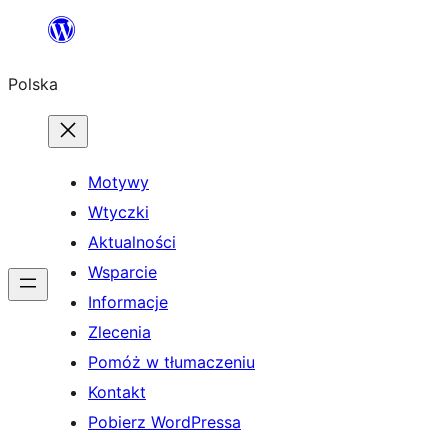
Przejdź
do
Polska
treści
Motywy
Wtyczki
Aktualności
Wsparcie
Informacje
Zlecenia
Pomóż w tłumaczeniu
Kontakt
Pobierz WordPressa