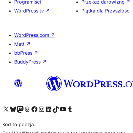
Programiści
Przekaż darowiznę
↗
WordPress.tv
↗
Piątka dla Przyszłości
WordPress.com
↗
Matt
↗
bbPress
↗
BuddyPress
↗
Odwiedź nasze konto X (dawniej Twitter)
Odwiedź nasze konto Bluesky
Odwiedź nasze konto na Mastodoncie
Odwiedź naszego Threadsa
Odwiedź naszego Facebooka
Odwiedź nasze konto na Instagramie
Odwiedź nasze konto na LinkedIn
Odwiedź naszego TikToka
Odwiedź nasz kanał YouTube
Odwiedź naszego Tumblra
Kod to poezja.