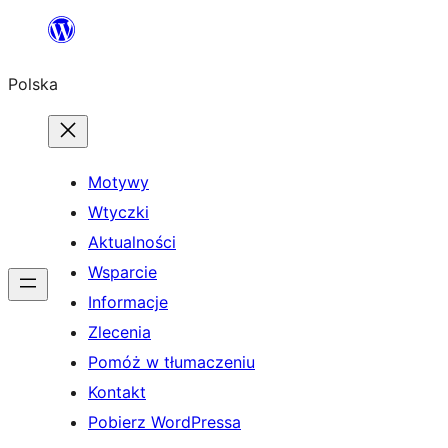
Przejdź
do
Polska
treści
Motywy
Wtyczki
Aktualności
Wsparcie
Informacje
Zlecenia
Pomóż w tłumaczeniu
Kontakt
Pobierz WordPressa