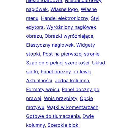
niestandardowe
, 
Niestandardowy
nagłówek
, 
Własne logo
, 
Własne
menu
, 
Handel elektroniczny
, 
Styl
edytora
, 
Wyróżniony nagłówek
obrazu
, 
Obrazki wyróżniające
, 
Elastyczny nagłówek
, 
Widgety
stopki
, 
Post na pierwszej stronie
, 
Szablon o pełnej szerokości
, 
Układ
siatki
, 
Panel boczny po lewej
, 
Aktualności
, 
Jedna kolumna
, 
Formaty wpisu
, 
Panel boczny po
prawej
, 
Wpis przypięty
, 
Opcje
motywu
, 
Wątki w komentarzach
, 
Gotowe do tłumaczenia
, 
Dwie
kolumny
, 
Szerokie bloki