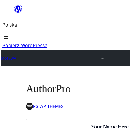
Przejdź
do
Polska
treści
Pobierz WordPressa
Motywy
AuthorPro
RS WP THEMES