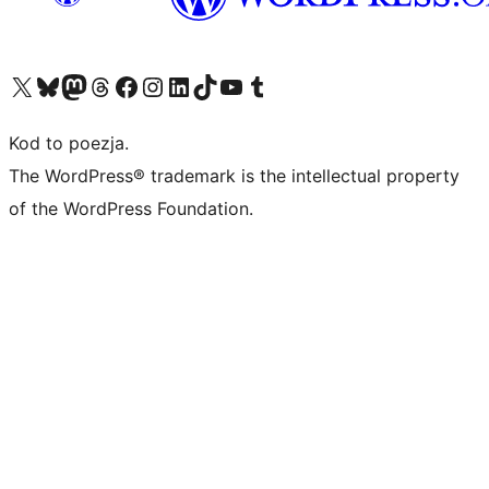
Odwiedź nasze konto X (dawniej Twitter)
Odwiedź nasze konto Bluesky
Odwiedź nasze konto na Mastodoncie
Odwiedź naszego Threadsa
Odwiedź naszego Facebooka
Odwiedź nasze konto na Instagramie
Odwiedź nasze konto na LinkedIn
Odwiedź naszego TikToka
Odwiedź nasz kanał YouTube
Odwiedź naszego Tumblra
Kod to poezja.
The WordPress® trademark is the intellectual property
of the WordPress Foundation.