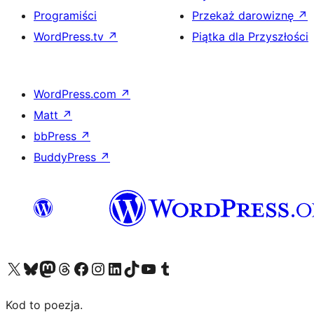
Programiści
Przekaż darowiznę
↗
WordPress.tv
↗
Piątka dla Przyszłości
WordPress.com
↗
Matt
↗
bbPress
↗
BuddyPress
↗
Odwiedź nasze konto X (dawniej Twitter)
Odwiedź nasze konto Bluesky
Odwiedź nasze konto na Mastodoncie
Odwiedź naszego Threadsa
Odwiedź naszego Facebooka
Odwiedź nasze konto na Instagramie
Odwiedź nasze konto na LinkedIn
Odwiedź naszego TikToka
Odwiedź nasz kanał YouTube
Odwiedź naszego Tumblra
Kod to poezja.