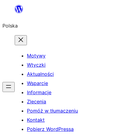
Przejdź
do
Polska
treści
Motywy
Wtyczki
Aktualności
Wsparcie
Informacje
Zlecenia
Pomóż w tłumaczeniu
Kontakt
Pobierz WordPressa