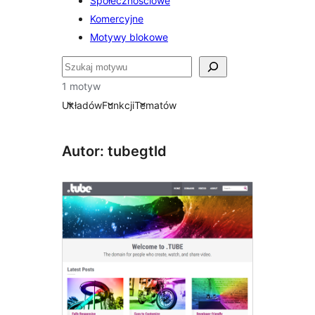
Społecznościowe
Komercyjne
Motywy blokowe
Szukaj
1 motyw
Układów
Funkcji
Tematów
Autor: tubegtld