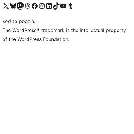
Odwiedź nasze konto X (dawniej Twitter)
Odwiedź nasze konto Bluesky
Odwiedź nasze konto na Mastodoncie
Odwiedź naszego Threadsa
Odwiedź naszego Facebooka
Odwiedź nasze konto na Instagramie
Odwiedź nasze konto na LinkedIn
Odwiedź naszego TikToka
Odwiedź nasz kanał YouTube
Odwiedź naszego Tumblra
Kod to poezja.
The WordPress® trademark is the intellectual property
of the WordPress Foundation.