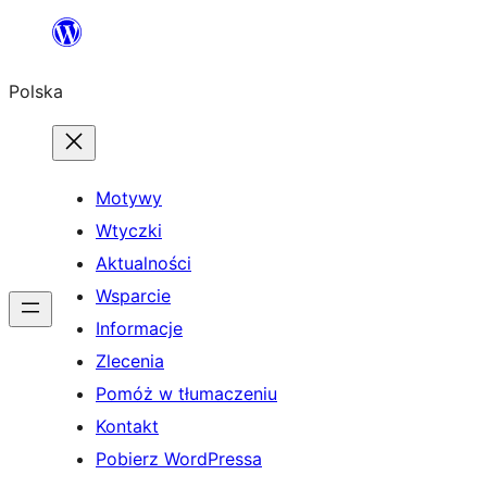
Przejdź
do
Polska
treści
Motywy
Wtyczki
Aktualności
Wsparcie
Informacje
Zlecenia
Pomóż w tłumaczeniu
Kontakt
Pobierz WordPressa