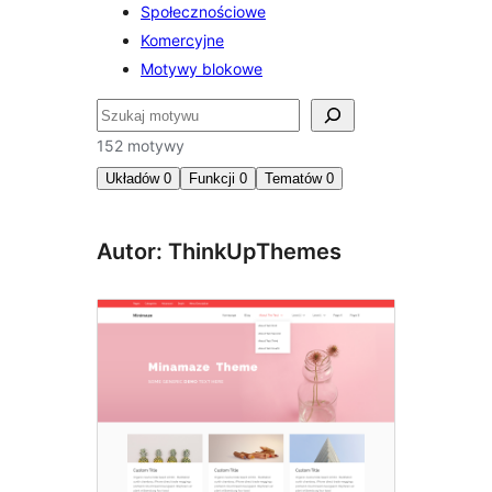
Społecznościowe
Komercyjne
Motywy blokowe
Szukaj
152 motywy
Układów
0
Funkcji
0
Tematów
0
Autor: ThinkUpThemes