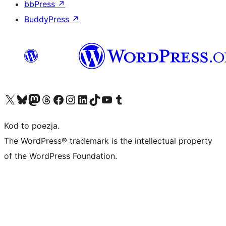
bbPress
↗
BuddyPress
↗
Odwiedź nasze konto X (dawniej Twitter)
Odwiedź nasze konto Bluesky
Odwiedź nasze konto na Mastodoncie
Odwiedź naszego Threadsa
Odwiedź naszego Facebooka
Odwiedź nasze konto na Instagramie
Odwiedź nasze konto na LinkedIn
Odwiedź naszego TikToka
Odwiedź nasz kanał YouTube
Odwiedź naszego Tumblra
Kod to poezja.
The WordPress® trademark is the intellectual property
of the WordPress Foundation.