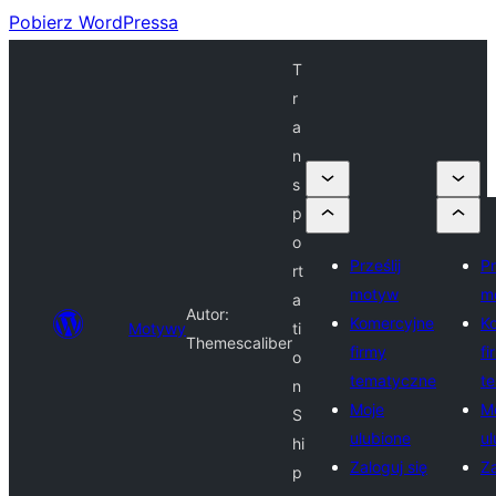
Pobierz WordPressa
T
r
a
n
s
p
o
Prześlij
Pr
rt
motyw
m
a
Autor:
Komercyjne
K
Motywy
ti
Themescaliber
firmy
fi
o
tematyczne
t
n
Moje
M
S
ulubione
ul
hi
Zaloguj się
Za
p