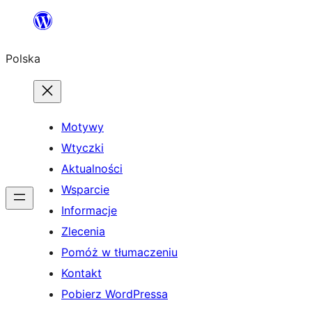
Przejdź
do
Polska
treści
Motywy
Wtyczki
Aktualności
Wsparcie
Informacje
Zlecenia
Pomóż w tłumaczeniu
Kontakt
Pobierz WordPressa