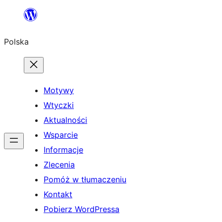
Przejdź
do
Polska
treści
Motywy
Wtyczki
Aktualności
Wsparcie
Informacje
Zlecenia
Pomóż w tłumaczeniu
Kontakt
Pobierz WordPressa