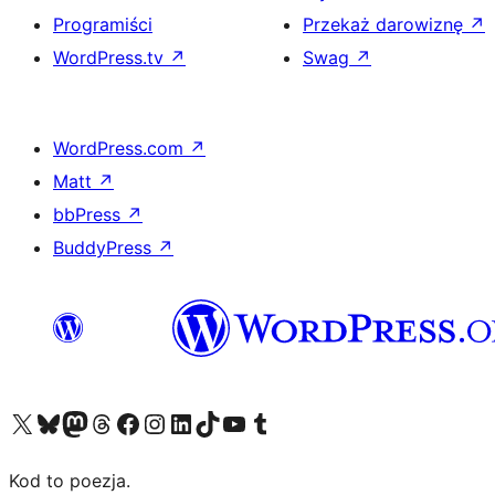
Programiści
Przekaż darowiznę
↗
WordPress.tv
↗
Swag
↗
WordPress.com
↗
Matt
↗
bbPress
↗
BuddyPress
↗
Odwiedź nasze konto X (dawniej Twitter)
Odwiedź nasze konto Bluesky
Odwiedź nasze konto na Mastodoncie
Odwiedź naszego Threadsa
Odwiedź naszego Facebooka
Odwiedź nasze konto na Instagramie
Odwiedź nasze konto na LinkedIn
Odwiedź naszego TikToka
Odwiedź nasz kanał YouTube
Odwiedź naszego Tumblra
Kod to poezja.