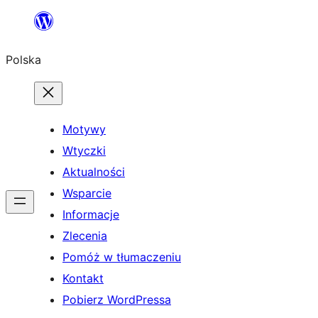
Przejdź
do
Polska
treści
Motywy
Wtyczki
Aktualności
Wsparcie
Informacje
Zlecenia
Pomóż w tłumaczeniu
Kontakt
Pobierz WordPressa