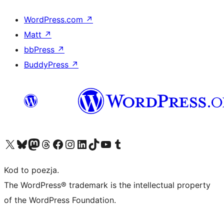
WordPress.com
↗
Matt
↗
bbPress
↗
BuddyPress
↗
Odwiedź nasze konto X (dawniej Twitter)
Odwiedź nasze konto Bluesky
Odwiedź nasze konto na Mastodoncie
Odwiedź naszego Threadsa
Odwiedź naszego Facebooka
Odwiedź nasze konto na Instagramie
Odwiedź nasze konto na LinkedIn
Odwiedź naszego TikToka
Odwiedź nasz kanał YouTube
Odwiedź naszego Tumblra
Kod to poezja.
The WordPress® trademark is the intellectual property
of the WordPress Foundation.