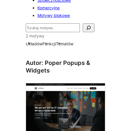
Społecznościowe
Komercyjne
Motywy blokowe
Szukaj
2 motywy
Układów
Funkcji
Tematów
Autor: Poper Popups &
Widgets