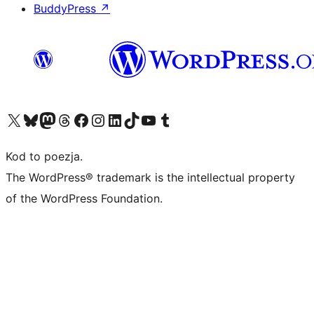
BuddyPress
↗
Odwiedź nasze konto X (dawniej Twitter)
Odwiedź nasze konto Bluesky
Odwiedź nasze konto na Mastodoncie
Odwiedź naszego Threadsa
Odwiedź naszego Facebooka
Odwiedź nasze konto na Instagramie
Odwiedź nasze konto na LinkedIn
Odwiedź naszego TikToka
Odwiedź nasz kanał YouTube
Odwiedź naszego Tumblra
Kod to poezja.
The WordPress® trademark is the intellectual property
of the WordPress Foundation.