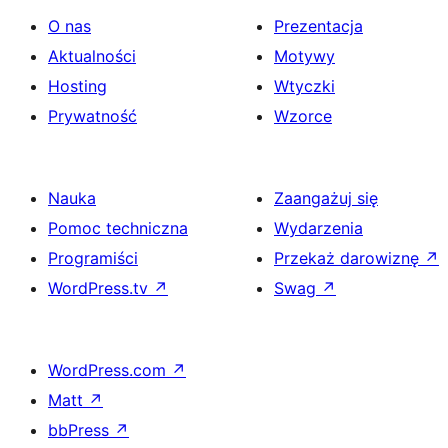
O nas
Prezentacja
Aktualności
Motywy
Hosting
Wtyczki
Prywatność
Wzorce
Nauka
Zaangażuj się
Pomoc techniczna
Wydarzenia
Programiści
Przekaż darowiznę
↗
WordPress.tv
↗
Swag
↗
WordPress.com
↗
Matt
↗
bbPress
↗