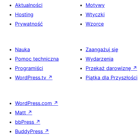
Aktualności
Motywy
Hosting
Wtyczki
Prywatność
Wzorce
Nauka
Zaangażuj się
Pomoc techniczna
Wydarzenia
Programiści
Przekaż darowiznę
↗
WordPress.tv
↗
Piątka dla Przyszłości
WordPress.com
↗
Matt
↗
bbPress
↗
BuddyPress
↗