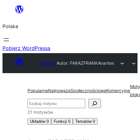
Przejdź
do
Polska
treści
Pobierz WordPressa
Motywy
Autor: FARAZFRANK
Avantex
Mot
Popularne
Najnowsze
Społecznościowe
Komercyjne
blok
Szukaj
21 motywów
Układów
0
Funkcji
0
Tematów
0