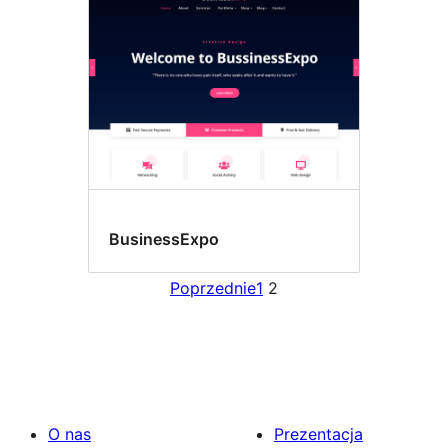
BusinessExpo
Poprzednie
1
2
O nas
Prezentacja