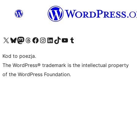
Odwiedź nasze konto X (dawniej Twitter)
Odwiedź nasze konto Bluesky
Odwiedź nasze konto na Mastodoncie
Odwiedź naszego Threadsa
Odwiedź naszego Facebooka
Odwiedź nasze konto na Instagramie
Odwiedź nasze konto na LinkedIn
Odwiedź naszego TikToka
Odwiedź nasz kanał YouTube
Odwiedź naszego Tumblra
Kod to poezja.
The WordPress® trademark is the intellectual property
of the WordPress Foundation.