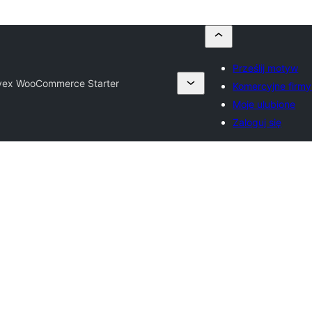
Prześlij motyw
vex WooCommerce Starter
Komercyjne firm
Moje ulubione
Zaloguj się