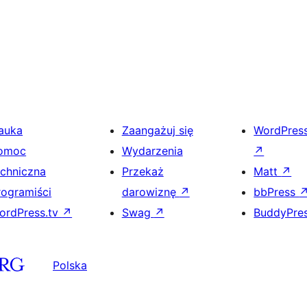
auka
Zaangażuj się
WordPres
omoc
Wydarzenia
↗
echniczna
Przekaż
Matt
↗
rogramiści
darowiznę
↗
bbPress
ordPress.tv
↗
Swag
↗
BuddyPre
Polska