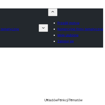
Prześlij motyw
y tematyczne
Komercyjne firmy tematyczne
Moje ulubione
Zaloguj się
Układów
Funkcji
Tematów