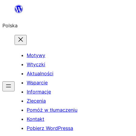
Przejdź
do
Polska
treści
Motywy
Wtyczki
Aktualności
Wsparcie
Informacje
Zlecenia
Pomóż w tłumaczeniu
Kontakt
Pobierz WordPressa