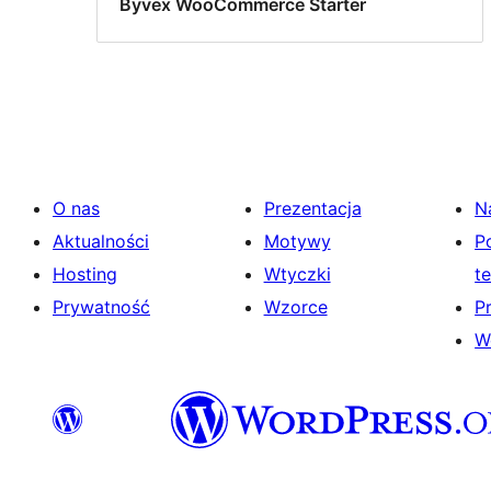
Byvex WooCommerce Starter
O nas
Prezentacja
N
Aktualności
Motywy
P
Hosting
Wtyczki
t
Prywatność
Wzorce
P
W