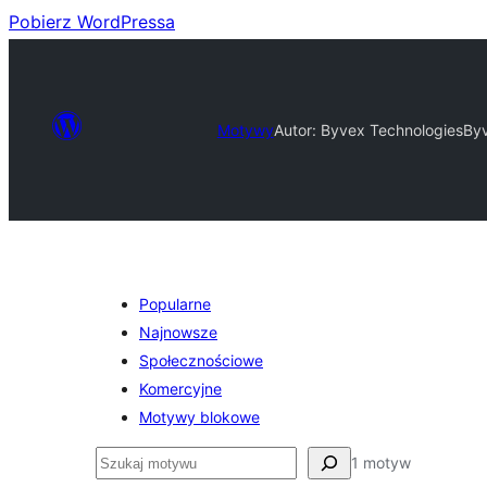
Pobierz WordPressa
Motywy
Autor: Byvex Technologies
By
Popularne
Najnowsze
Społecznościowe
Komercyjne
Motywy blokowe
Szukaj
1 motyw