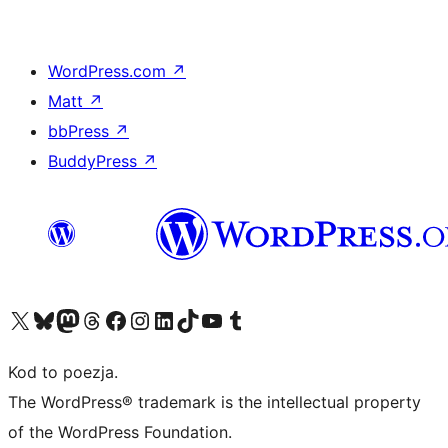
WordPress.com
↗
Matt
↗
bbPress
↗
BuddyPress
↗
Odwiedź nasze konto X (dawniej Twitter)
Odwiedź nasze konto Bluesky
Odwiedź nasze konto na Mastodoncie
Odwiedź naszego Threadsa
Odwiedź naszego Facebooka
Odwiedź nasze konto na Instagramie
Odwiedź nasze konto na LinkedIn
Odwiedź naszego TikToka
Odwiedź nasz kanał YouTube
Odwiedź naszego Tumblra
Kod to poezja.
The WordPress® trademark is the intellectual property
of the WordPress Foundation.