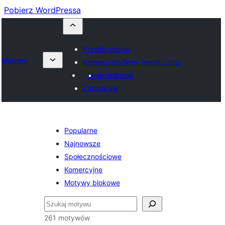
Pobierz WordPressa
Prześlij motyw
Motywy
Komercyjne firmy tematyczne
Moje ulubione
Zaloguj się
Popularne
Najnowsze
Społecznościowe
Komercyjne
Motywy blokowe
Szukaj
261 motywów