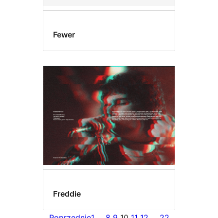
Fewer
Freddie
Poprzednie
1
…
8
9
10
11
12
…
22