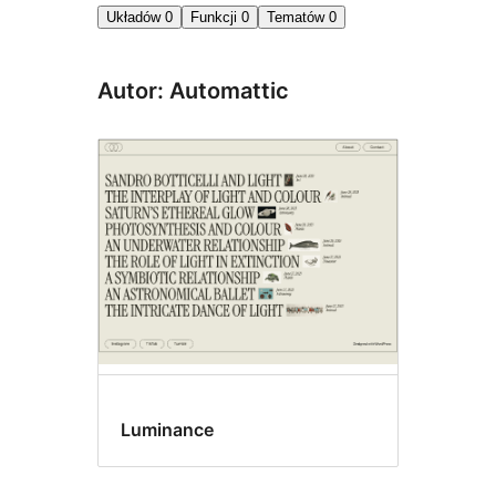
Układów
0
Funkcji
0
Tematów
0
Autor: Automattic
Luminance