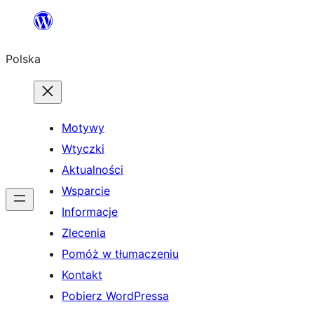
Przejdź
do
Polska
treści
Motywy
Wtyczki
Aktualności
Wsparcie
Informacje
Zlecenia
Pomóż w tłumaczeniu
Kontakt
Pobierz WordPressa