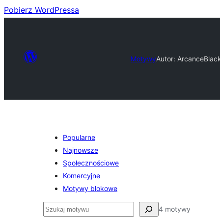
Pobierz WordPressa
Motywy
Autor: Arcance
Blac
Popularne
Najnowsze
Społecznościowe
Komercyjne
Motywy blokowe
Szukaj
4 motywy