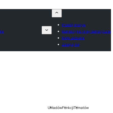
Prześlij motyw
zne
Komercyjne firmy tematyczne
Moje ulubione
Zaloguj się
Układów
Funkcji
Tematów