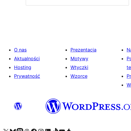
O nas
Prezentacja
N
Aktualności
Motywy
P
Hosting
Wtyczki
t
Prywatność
Wzorce
P
W
Odwiedź nasze konto X (dawniej Twitter)
Odwiedź nasze konto Bluesky
Odwiedź nasze konto na Mastodoncie
Odwiedź naszego Threadsa
Odwiedź naszego Facebooka
Odwiedź nasze konto na Instagramie
Odwiedź nasze konto na LinkedIn
Odwiedź naszego TikToka
Odwiedź nasz kanał YouTube
Odwiedź naszego Tumblra