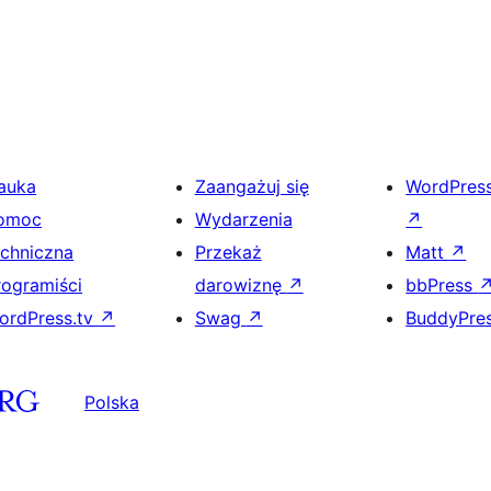
auka
Zaangażuj się
WordPres
omoc
Wydarzenia
↗
echniczna
Przekaż
Matt
↗
rogramiści
darowiznę
↗
bbPress
ordPress.tv
↗
Swag
↗
BuddyPre
Polska