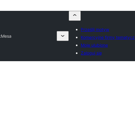
Prześlij motyw
kMesa
Komercyjne firmy tematyc
Moje ulubione
Zaloguj się