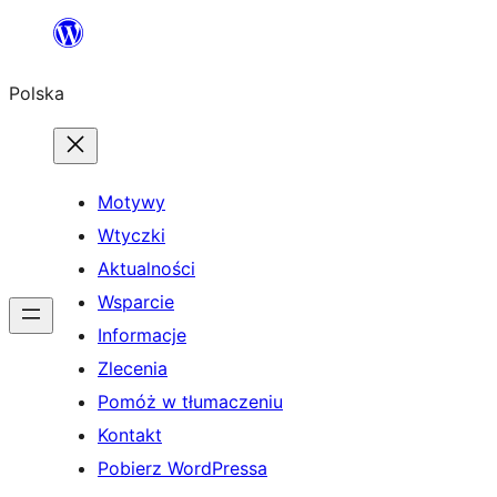
Przejdź
do
Polska
treści
Motywy
Wtyczki
Aktualności
Wsparcie
Informacje
Zlecenia
Pomóż w tłumaczeniu
Kontakt
Pobierz WordPressa