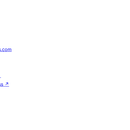
s.com
↗
ss
↗