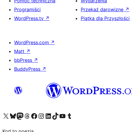
Pomoc techniczna
Wydarzenia
Programiści
Przekaż darowiznę
↗
WordPress.tv
↗
Piątka dla Przyszłości
WordPress.com
↗
Matt
↗
bbPress
↗
BuddyPress
↗
Odwiedź nasze konto X (dawniej Twitter)
Odwiedź nasze konto Bluesky
Odwiedź nasze konto na Mastodoncie
Odwiedź naszego Threadsa
Odwiedź naszego Facebooka
Odwiedź nasze konto na Instagramie
Odwiedź nasze konto na LinkedIn
Odwiedź naszego TikToka
Odwiedź nasz kanał YouTube
Odwiedź naszego Tumblra
Kod to poezja.