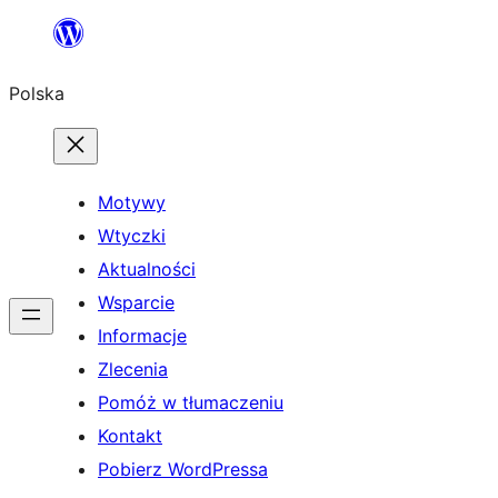
Przejdź
do
Polska
treści
Motywy
Wtyczki
Aktualności
Wsparcie
Informacje
Zlecenia
Pomóż w tłumaczeniu
Kontakt
Pobierz WordPressa