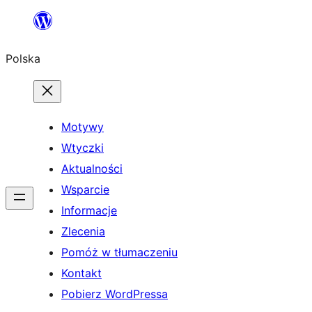
Przejdź
do
Polska
treści
Motywy
Wtyczki
Aktualności
Wsparcie
Informacje
Zlecenia
Pomóż w tłumaczeniu
Kontakt
Pobierz WordPressa