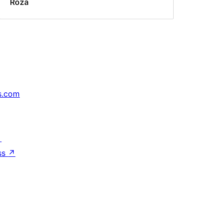
Roza
s.com
↗
ss
↗