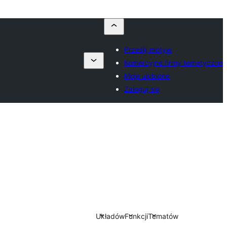
Prześlij motyw
Komercyjne firmy tematyczne
Moje ulubione
Zaloguj się
Układów
Funkcji
Tematów