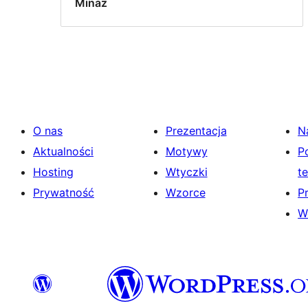
Minaz
O nas
Prezentacja
N
Aktualności
Motywy
P
Hosting
Wtyczki
t
Prywatność
Wzorce
P
W