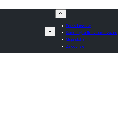
Prześlij motyw
z
Komercyjne firmy tematyczne
Moje ulubione
Zaloguj się