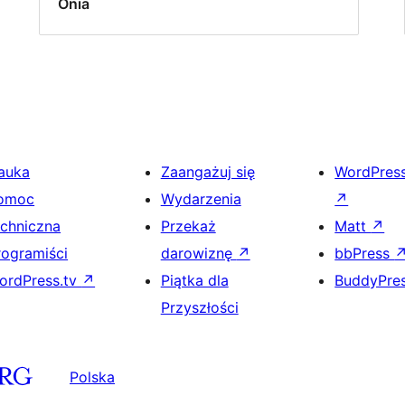
Onia
auka
Zaangażuj się
WordPres
omoc
Wydarzenia
↗
echniczna
Przekaż
Matt
↗
rogramiści
darowiznę
↗
bbPress
ordPress.tv
↗
Piątka dla
BuddyPre
Przyszłości
Polska