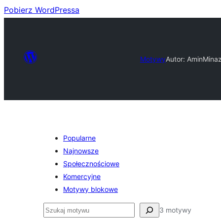
Pobierz WordPressa
Motywy
Autor: Amin
Mina
Popularne
Najnowsze
Społecznościowe
Komercyjne
Motywy blokowe
Szukaj
3 motywy