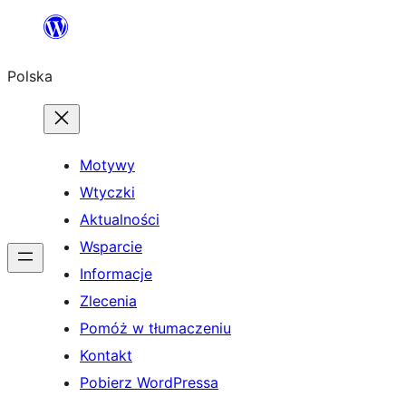
Przejdź
do
Polska
treści
Motywy
Wtyczki
Aktualności
Wsparcie
Informacje
Zlecenia
Pomóż w tłumaczeniu
Kontakt
Pobierz WordPressa