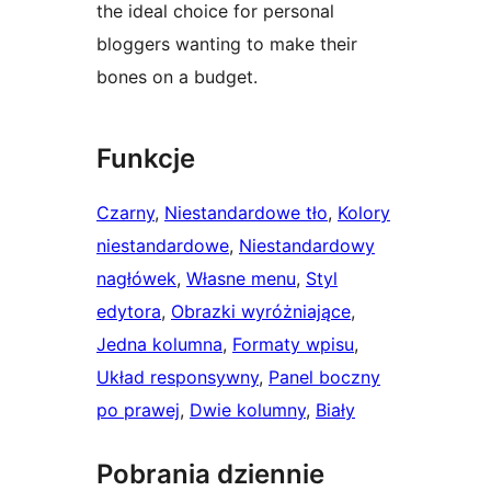
the ideal choice for personal
bloggers wanting to make their
bones on a budget.
Funkcje
Czarny
, 
Niestandardowe tło
, 
Kolory
niestandardowe
, 
Niestandardowy
nagłówek
, 
Własne menu
, 
Styl
edytora
, 
Obrazki wyróżniające
, 
Jedna kolumna
, 
Formaty wpisu
, 
Układ responsywny
, 
Panel boczny
po prawej
, 
Dwie kolumny
, 
Biały
Pobrania dziennie