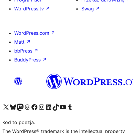
WordPress.tv
↗
Swag
↗
WordPress.com
↗
Matt
↗
bbPress
↗
BuddyPress
↗
Odwiedź nasze konto X (dawniej Twitter)
Odwiedź nasze konto Bluesky
Odwiedź nasze konto na Mastodoncie
Odwiedź naszego Threadsa
Odwiedź naszego Facebooka
Odwiedź nasze konto na Instagramie
Odwiedź nasze konto na LinkedIn
Odwiedź naszego TikToka
Odwiedź nasz kanał YouTube
Odwiedź naszego Tumblra
Kod to poezja.
The WordPress® trademark is the intellectual property