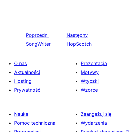
Poprzedni
Następny
SongWriter
HopScotch
O nas
Prezentacja
Aktualności
Motywy
Hosting
Wtyczki
Prywatność
Wzorce
Nauka
Zaangażuj się
Pomoc techniczna
Wydarzenia
Programiści
Przekaż darowiznę
↗