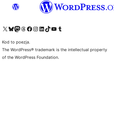
Odwiedź nasze konto X (dawniej Twitter)
Odwiedź nasze konto Bluesky
Odwiedź nasze konto na Mastodoncie
Odwiedź naszego Threadsa
Odwiedź naszego Facebooka
Odwiedź nasze konto na Instagramie
Odwiedź nasze konto na LinkedIn
Odwiedź naszego TikToka
Odwiedź nasz kanał YouTube
Odwiedź naszego Tumblra
Kod to poezja.
The WordPress® trademark is the intellectual property
of the WordPress Foundation.