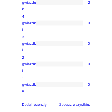
gwiazde
2
2
k
recenzje
4
5-
gwiazdk
0
gwiazdkowe
0
i
recenzji
3
4-
gwiazdk
0
gwiazdkowych
0
i
recenzji
2
3-
gwiazdk
0
gwiazdkowych
0
i
recenzji
1
2-
gwiazdk
0
gwiazdkowych
0
a
recenzji
1-
recenzje
Dodaj recenzję
Zobacz wszystkie
.
gwiazdkowych