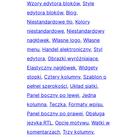
Wzory edytora bloków
, 
Style
edytora bloków
, 
Blog
, 
Niestandardowe tło
, 
Kolory
niestandardowe
, 
Niestandardowy
nagłówek
, 
Własne logo
, 
Własne
menu
, 
Handel elektroniczny
, 
Styl
edytora
, 
Obrazki wyróżniające
, 
Elastyczny nagłówek
, 
Widgety
stopki
, 
Cztery kolumny
, 
Szablon o
pełnej szerokości
, 
Układ siatki
, 
Panel boczny po lewej
, 
Jedna
kolumna
, 
Teczka
, 
Formaty wpisu
, 
Panel boczny po prawej
, 
Obsługa
języka RTL
, 
Opcje motywu
, 
Wątki w
komentarzach
, 
Trzy kolumny
, 